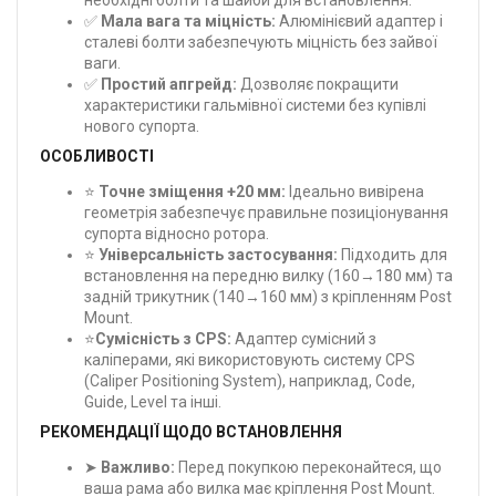
✅
Мала вага та міцність:
Алюмінієвий адаптер і
сталеві болти забезпечують міцність без зайвої
ваги.
✅
Простий апгрейд:
Дозволяє покращити
характеристики гальмівної системи без купівлі
нового супорта.
ОСОБЛИВОСТІ
⭐
Точне зміщення +20 мм:
Ідеально вивірена
геометрія забезпечує правильне позиціонування
супорта відносно ротора.
⭐
Універсальність застосування:
Підходить для
встановлення на передню вилку (160→180 мм) та
задній трикутник (140→160 мм) з кріпленням Post
Mount.
⭐
Сумісність з CPS:
Адаптер сумісний з
каліперами, які використовують систему CPS
(Caliper Positioning System), наприклад, Code,
Guide, Level та інші.
РЕКОМЕНДАЦІЇ ЩОДО ВСТАНОВЛЕННЯ
➤
Важливо:
Перед покупкою переконайтеся, що
ваша рама або вилка має кріплення Post Mount.