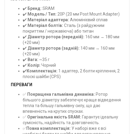
✔️
Бренд:
SRAM
✔️
Модель / Тип:
20P (20 мм Post Mount Adapter)
✔️
Матеріал адаптера:
Алюмінієвий сплав
✔️
Матеріал болтів:
Сталь (з райдужним
покриттям / нержавіюча) або титан
✔️
Діаметр ротора (передній):
160 мм → 180 мм
(+20 мм)
✔️
Діаметр ротора (задній):
140 мм → 160 мм
(+20 мм)
✔️
Вага:
~35 г
✔️
Колір:
Чорний
✔️
Комплектація:
1 адаптер, 2 болти кріплення, 2
плоскі шайби (CPS)
ПЕРЕВАГИ
✅
Покращена гальмівна динаміка:
Ротор
більшого діаметру забезпечує краще відведення
тепла та більшу гальмівну силу, що дає
впевненість на крутих спусках.
✅
Оригінальна якість SRAM:
Гарантує ідеальну
сумісність, надійність та довговічність.
✅
Повна комплектація:
У наборі вже є всі
необхідні болти та шайби для встановлення.