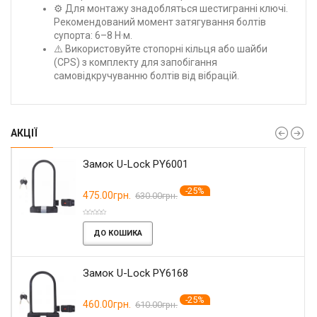
⚙️ Для монтажу знадобляться шестигранні ключі.
Рекомендований момент затягування болтів
супорта: 6–8 Н·м.
⚠️ Використовуйте стопорні кільця або шайби
(CPS) з комплекту для запобігання
самовідкручуванню болтів від вібрацій.
АКЦІЇ
Замок U-Lock PY6001
-25%
475.00грн.
630.00грн.
ДО КОШИКА
Замок U-Lock PY6168
-25%
460.00грн.
610.00грн.