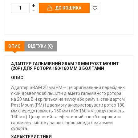
ДО КОШИКА
В
закладки
ОПИС
ВІДГУКИ (0)
АДАПТЕР ГАЛЬМІВНИЙ SRAM 20 ММ POST MOUNT
(20P) ДЛЯ РОТОРА 180/160 ММ З БОЛТАМИ
ОПИС
Адаптер SRAM 20 мм PM — це оригінальний перехідник,
який дозволяє збільшити діаметр гальмівного ротора
на 20 мм. Він кріпиться на вилку або раму зі стандартом
Post Mount (PM) і дає змогу використовувати ротор 180
мм спереду (замість 160 мм) або 160 мм ззаду (замість
140 мм). Це простий та ефективний спосіб покращити
гальмівну систему вашого велосипеда без заміни
супорта.
ХАРАКТЕРИСТИКИ