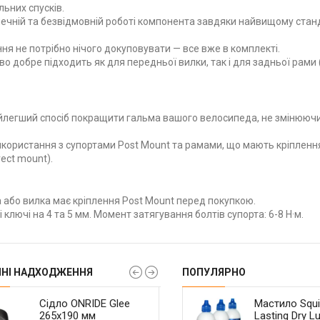
льних спусків.
печній та безвідмовній роботі компонента завдяки найвищому стан
я не потрібно нічого докуповувати — все вже в комплекті.
 добре підходить як для передньої вилки, так і для задньої рами 
легший спосіб покращити гальма вашого велосипеда, не змінюючи
користання з супортами Post Mount та рамами, що мають кріплен
ect mount).
або вилка має кріплення Post Mount перед покупкою.
лючі на 4 та 5 мм. Момент затягування болтів супорта: 6-8 Н·м.
ННІ НАДХОДЖЕННЯ
ПОПУЛЯРНО
Касета Shimano CS-
Сідло ONRIDE Glee
Велокомп'ютер
Касета Sunshine-SZ
Сідло ONRIDE Spo
Мастило Squi
HG400 9-ск 11-36T
265x190 мм
CooSpo BC107 GPS
CS-HR 11-46t 11 ск.
265х160 мм з отв
Lasting Dry L