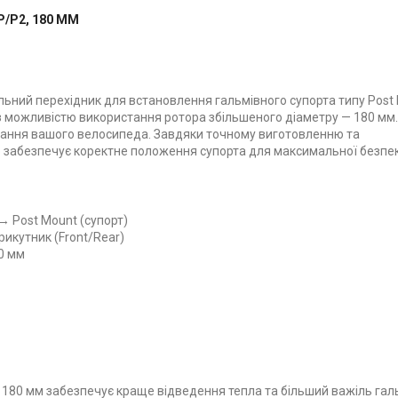
/P2, 180 ММ
ьний перехідник для встановлення гальмівного супорта типу Post
 з можливістю використання ротора збільшеного діаметру — 180 мм.
вання вашого велосипеда. Завдяки точному виготовленню та
р забезпечує коректне положення супорта для максимальної безпе
→ Post Mount (супорт)
рикутник (Front/Rear)
0 мм
180 мм забезпечує краще відведення тепла та більший важіль гал