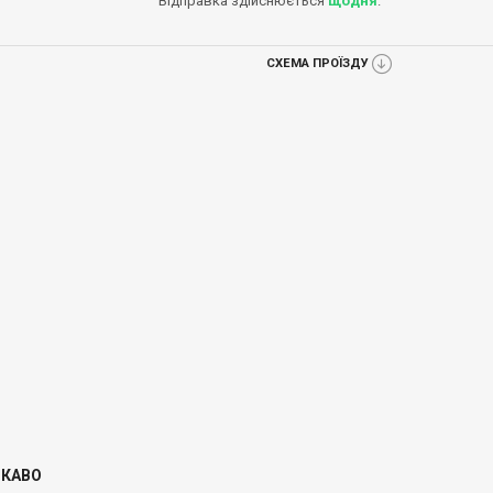
Відправка здійснюється
щодня
.
СХЕМА ПРОЇЗДУ
ІКАВО