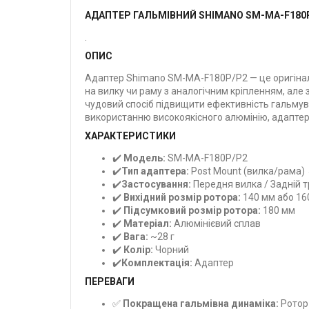
АДАПТЕР ГАЛЬМІВНИЙ SHIMANO SM-MA-F180P
.
ОПИС
Адаптер Shimano SM-MA-F180P/P2 — це оригінал
на вилку чи раму з аналогічним кріпленням, але
чудовий спосіб підвищити ефективність гальму
використанню високоякісного алюмінію, адапте
ХАРАКТЕРИСТИКИ
✔️
Модель:
SM-MA-F180P/P2
✔️
Тип адаптера:
Post Mount (вилка/рама) 
✔️
Застосування:
Передня вилка / Задній т
✔️
Вихідний розмір ротора:
140 мм або 16
✔️
Підсумковий розмір ротора:
180 мм
✔️
Матеріал:
Алюмінієвий сплав
✔️
Вага:
~28 г
✔️
Колір:
Чорний
✔️
Комплектація:
Адаптер
ПЕРЕВАГИ
✅
Покращена гальмівна динаміка:
Ротор 