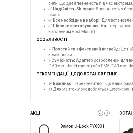
сили, що дає впевненість під час екстрема
✅
Надійність Shimano:
Впевненість у без
якості.
✅
Все необхідне в наборі:
Для встановленн
✅
Широке застосування:
Адаптер однаково
кріпленням Post Mount).
ОСОБЛИВОСТІ
⭐
Простий та ефективний апгрейд:
Це най
компоненти.
⭐
Сумісність:
Адаптер розроблений для ви
(160 mm direct mount) або PM5 (140 mm dir
РЕКОМЕНДАЦІЇ ЩОДО ВСТАНОВЛЕННЯ
➤
Важливо:
Переконайтеся, що ваша рама 
⚙️ Для монтажу знадобляться шестигранні к
АКЦІЇ
ОСТА
RIDE Сlamp
чка Wuzei Narrow
Замок U-Lock PY6001
Герметик Weldtite
Гальмо дискове
 U-lock
 110 BCD для
Tubeless Sealant with
Shimano BR-MT200