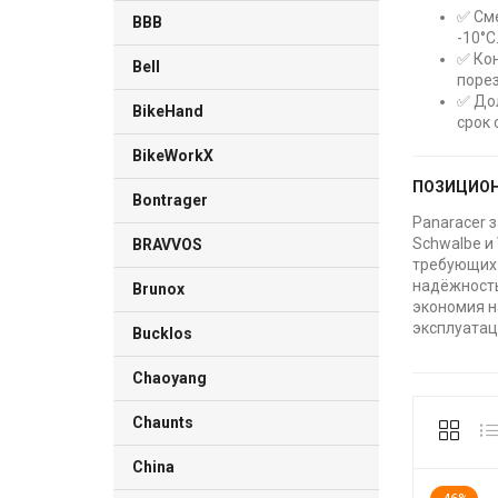
✅ Сме
BBB
-10°C
✅ Ко
Bell
порез
✅ До
BikeHand
срок 
BikeWorkX
ПОЗИЦИОН
Bontrager
Panaracer 
Schwalbe и
BRAVVOS
требующих 
надёжность
Brunox
экономия н
эксплуатац
Bucklos
Chaoyang
Chaunts
China