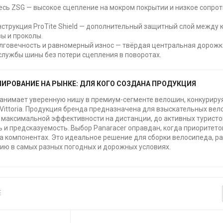
сь ZSG — высокое сцепление на мокром покрытии и низкое сопро
.
нструкция ProTite Shield — дополнительный защитный слой между
ы и проколы.
лговечность и равномерный износ — твёрдая центральная дорожк
службы шины без потери сцепления в поворотах.
ИРОВАНИЕ НА РЫНКЕ: ДЛЯ КОГО СОЗДАНА ПРОДУКЦИЯ
занимает уверенную нишу в премиум-сегменте велошин, конкурируя 
 Vittoria. Продукция бренда предназначена для взыскательных ве
максимальной эффективности на дистанции, до активных туристо
 и предсказуемость. Выбор Panaracer оправдан, когда приоритето
а компонентах. Это идеальное решение для сборки велосипеда, р
ию в самых разных погодных и дорожных условиях.