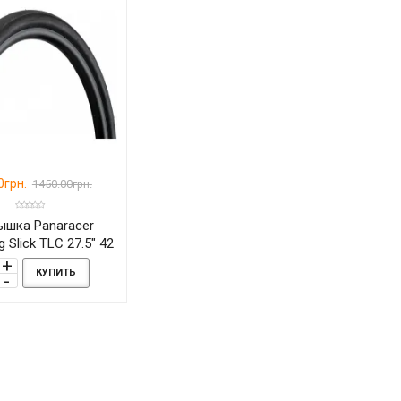
0грн.
1450.00грн.
ышка Panaracer
g Slick TLC 27.5" 42
1.75
КУПИТЬ