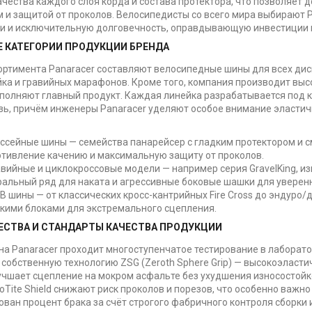
ачества каждого слоя корда и состава протектора, что позволяет
 и защитой от проколов. Велосипедисты со всего мира выбирают 
и и исключительную долговечность, оправдывающую инвестиции в
 КАТЕГОРИИ ПРОДУКЦИИ БРЕНДА
ортимента Panaracer составляют велосипедные шины для всех дис
ка и гравийных марафонов. Кроме того, компания производит вы
полняют главный продукт. Каждая линейка разрабатывается под ко
язь, причём инженеры Panaracer уделяют особое внимание эластич
оссейные шины — семейства панарейсер с гладким протектором и
отивление качению и максимальную защиту от проколов.
авийные и циклокроссовые модели — например серия GravelKing, и
альный ряд для наката и агрессивные боковые шашки для уверенн
B шины — от классических кросс-кантрийных Fire Cross до эндуро
окими блоками для экстремального сцепления.
СТВА И СТАНДАРТЫ КАЧЕСТВА ПРОДУКЦИИ
а Panaracer проходит многоступенчатое тестирование в лаборатор
 собственную технологию ZSG (Zeroth Sphere Grip) — высокоэласт
учшает сцепление на мокром асфальте без ухудшения износостойк
oTite Shield снижают риск проколов и порезов, что особенно важно
ван процент брака за счёт строгого фабричного контроля сборки 