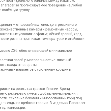
 добиться идеального баланса между накатом,
Panaracer за прогнозируемое поведение на любой
 колёсную группу.
циплин — от шоссейных гонок до агрессивного
сококачественные камеры и ремонтные наборы,
нкретные условия: асфальт, лёгкий гравий, хард-
ности резины при низких температурах и стойкости
 смесью ZSG, обеспечивающей минимальное
звестная своей универсальностью: плотный
ого входа в повороты.
/даммовых вариантов с усиленным кордом и
иях и на реальных трассах Японии. Бренд
ичную резиновую смесь с добавлением кремния,
ости. Усиление боковин и многослойный корд под
 для езды по щебню и гравию. В изделиях Panaracer
и вулканизации.