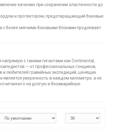
тивление качению при сохранении эластичности до
 кордом и протектором, предотвращающий боковые
а с более мягкими боковыми блоками продлевает
напрямую с такими гигантами как Continental,
лосипедистов — от профессиональных гонщиков,
в и любителей гравийных экспедиций, ценящих
м является уверенность в каждом километре, а не
ассчитанного на долгую и безаварийную