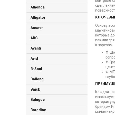
контроле к
сцеплением
Alhonga
поверхност
КЛЮЧЕВЫЕ
Alligator
Основу асс
Answer
маунтинбай
которые до
ARC
пак или гр
к порезам.
Avanti
⚙️ Ш
сопр
Avid
⚙️ Гр
центр
B-Soul
⚙️ MT
глуб
Bailong
ПРЕИМУЩЕ
Baisk
Каждая шин
использует
Balugoe
которая ул
брендом Pr
Baradine
минимизиро