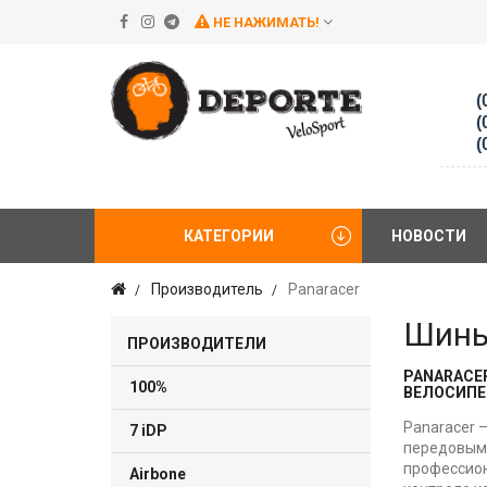
НЕ НАЖИМАТЬ!
(
(
(
КАТЕГОРИИ
НОВОСТИ
Производитель
Panaracer
Шины
ПРОИЗВОДИТЕЛИ
PANARACE
100%
ВЕЛОСИПЕ
Panaracer 
7 iDP
передовыми
профессион
Airbone