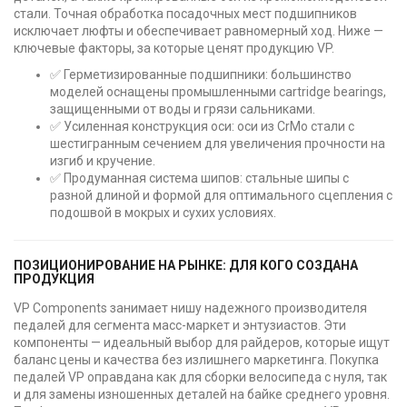
стали. Точная обработка посадочных мест подшипников
исключает люфты и обеспечивает равномерный ход. Ниже —
ключевые факторы, за которые ценят продукцию VP.
✅ Герметизированные подшипники: большинство
моделей оснащены промышленными cartridge bearings,
защищенными от воды и грязи сальниками.
✅ Усиленная конструкция оси: оси из CrMo стали с
шестигранным сечением для увеличения прочности на
изгиб и кручение.
✅ Продуманная система шипов: стальные шипы с
разной длиной и формой для оптимального сцепления с
подошвой в мокрых и сухих условиях.
ПОЗИЦИОНИРОВАНИЕ НА РЫНКЕ: ДЛЯ КОГО СОЗДАНА
ПРОДУКЦИЯ
VP Components занимает нишу надежного производителя
педалей для сегмента масс-маркет и энтузиастов. Эти
компоненты — идеальный выбор для райдеров, которые ищут
баланс цены и качества без излишнего маркетинга. Покупка
педалей VP оправдана как для сборки велосипеда с нуля, так
и для замены изношенных деталей на байке среднего уровня.