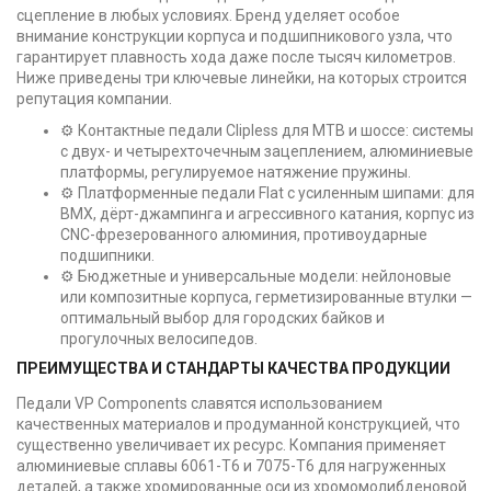
сцепление в любых условиях. Бренд уделяет особое
внимание конструкции корпуса и подшипникового узла, что
гарантирует плавность хода даже после тысяч километров.
Ниже приведены три ключевые линейки, на которых строится
репутация компании.
⚙️ Контактные педали Clipless для MTB и шоссе: системы
с двух- и четырехточечным зацеплением, алюминиевые
платформы, регулируемое натяжение пружины.
⚙️ Платформенные педали Flat с усиленным шипами: для
BMX, дёрт-джампинга и агрессивного катания, корпус из
CNC-фрезерованного алюминия, противоударные
подшипники.
⚙️ Бюджетные и универсальные модели: нейлоновые
или композитные корпуса, герметизированные втулки —
оптимальный выбор для городских байков и
прогулочных велосипедов.
ПРЕИМУЩЕСТВА И СТАНДАРТЫ КАЧЕСТВА ПРОДУКЦИИ
Педали VP Components славятся использованием
качественных материалов и продуманной конструкцией, что
существенно увеличивает их ресурс. Компания применяет
алюминиевые сплавы 6061-T6 и 7075-T6 для нагруженных
деталей, а также хромированные оси из хромомолибденовой