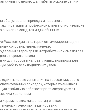
ная химия, позволяющая забыть о скрипе цепи и
кла обслуживания привода и навесного
 эксплуатации и профессиональные очистители, не
хаников команд, так и для обычных
owerWax, каждая из которых оптимизирована для
альным сопротивлением качению
 удаления старой грязи и отработанной смазки без
аднего переключателя
азки для тросов и направляющих, полироли для
ную работу всех подвижных узлов
роходит полевые испытания на трассах мирового
запатентованных присадок, которые уменьшают
кция стабильно работает при температурах от
высоким давлением.
 и керамических микрочастиц снижает
о экономит энергию педалирования