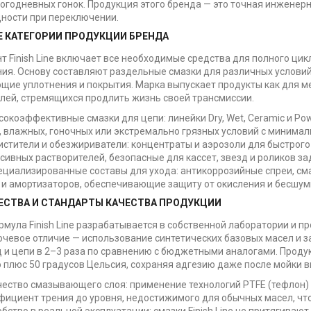
ногодневных гонок. Продукция этого бренда — это точная инженер
ности при переключении.
 КАТЕГОРИИ ПРОДУКЦИИ БРЕНДА
т Finish Line включает все необходимые средства для полного ци
ия. Основу составляют раздельные смазки для различных условий
ие уплотнения и покрытия. Марка выпускает продукты как для ме
лей, стремящихся продлить жизнь своей трансмиссии.
сокоэффективные смазки для цепи: линейки Dry, Wet, Ceramic и P
х, влажных, гоночных или экстремально грязных условий с миним
истители и обезжириватели: концентраты и аэрозоли для быстрого
сивных растворителей, безопасные для кассет, звезд и роликов з
ециализированные составы для ухода: антикоррозийные спреи, см
 и амортизаторов, обеспечивающие защиту от окисления и бесшум
СТВА И СТАНДАРТЫ КАЧЕСТВА ПРОДУКЦИИ
мула Finish Line разрабатывается в собственной лаборатории и п
ючевое отличие — использование синтетических базовых масел и 
д и цепи в 2–3 раза по сравнению с бюджетными аналогами. Проду
о плюс 50 градусов Цельсия, сохраняя адгезию даже после мойки 
чество смазывающего слоя: применение технологий PTFE (тефлон)
фициент трения до уровня, недостижимого для обычных масел, чт