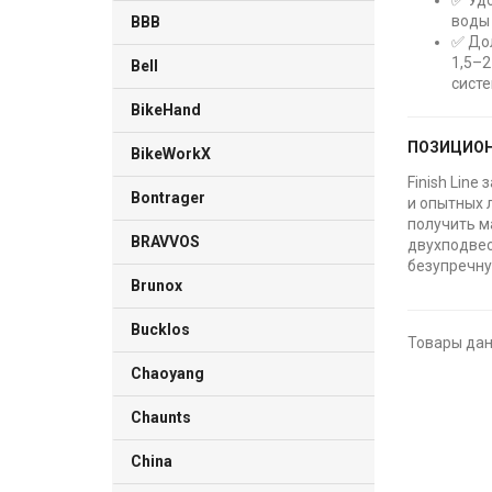
✅ Удо
воды
BBB
✅ До
1,5–2
Bell
сист
BikeHand
ПОЗИЦИОН
BikeWorkX
Finish Lin
Bontrager
и опытных 
получить м
BRAVVOS
двухподвес
безупречну
Brunox
Bucklos
Товары дан
Chaoyang
Chaunts
China