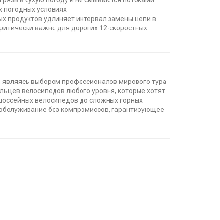
 грязь в сухую погоду и не смываются потоками
х погодных условиях
х продуктов удлиняет интервал замены цепи в
критически важно для дорогих 12-скоростных
а, являясь выбором профессионалов мирового тура
ельцев велосипедов любого уровня, которые хотят
 шоссейных велосипедов до сложных горных
е обслуживание без компромиссов, гарантирующее