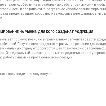
бство в реальной эксплуатации: смазки Finish Line не притягивают
 во влажную, обеспечивая стабильную работу трансмиссии в любы
лговечность и профилактика: регулярное использование фирменны
 раза, предотвращает коррозию и закоксовывание шарниров, что 
ем
ИРОВАНИЕ НА РЫНКЕ: ДЛЯ КОГО СОЗДАНА ПРОДУКЦИЯ
e занимает прочную позицию в премиальном сегменте средств уход
любителей. Покупка этих продуктов — разумное решение для влад
аксимальную отдачу от дорогостоящей трансмиссии: от гоночных
ов. Это идеальный вариант для тех, кто предпочитает регулярно
ю работу смазки на протяжении всей поездки.
ного производителя отсутствуют.