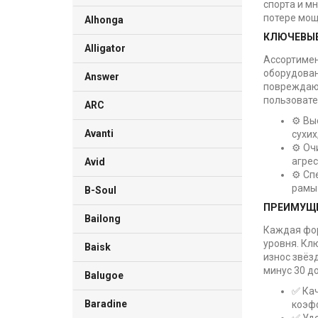
спорта и м
потере мощ
Alhonga
КЛЮЧЕВЫЕ
Alligator
Ассортимен
оборудован
Answer
повреждающ
пользовате
ARC
⚙️ Вы
Avanti
сухи
⚙️ Оч
агрес
Avid
⚙️ Сп
рамы
B-Soul
ПРЕИМУЩЕ
Bailong
Каждая фор
уровня. Кл
Baisk
износ звёз
минус 30 д
Balugoe
✅ Ка
Baradine
коэф