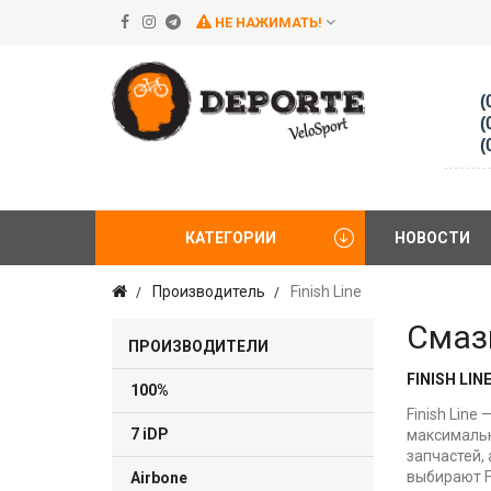
НЕ НАЖИМАТЬ!
(
(
(
КАТЕГОРИИ
НОВОСТИ
Производитель
Finish Line
Смазк
ПРОИЗВОДИТЕЛИ
FINISH L
100%
Finish Lin
7 iDP
максимальн
запчастей,
выбирают F
Airbone