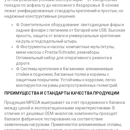
поездок по асфальту до несложного бездорожья. В основе
лежат унифицированные стандарты креплений и простые, но
надёжные конструктивные решения.
⚙️ Осветительное оборудование: светодиодные фары и
задние фонари с питанием от батарей или USB. Высокая
яркость, защита от влаги и универсальные крепления
на руль и подседельный штырь.
⚙️ Инструменты и насосы: компактные мультитулы,
мини-насосы с Presta/Schrader, ремнаборы.
Оптимальный набор для оперативного ремонта в
дороге.
⚙️ Системы крепления и багажники: алюминиевые
стойки и подножки, багажные полки и корзины с
защитным покрытием. Устойчивы к коррозии, легко
монтируются на рамы распространённых геометрий.
ПРЕИМУЩЕСТВА И СТАНДАРТЫ КАЧЕСТВА ПРОДУКЦИИ
Продукция MPEDA выигрывает за счёт продуманного баланса
между ценой и эксплуатационными характеристиками. В
отличие от дешёвых OEM-аналогов, компоненты проходят
базовое фабричное тестирование на соответствие
заявленным нагрузкам. Применяются алюминиевые сплавы,
ударопрочный пластик и стальные крепёжные элементы с