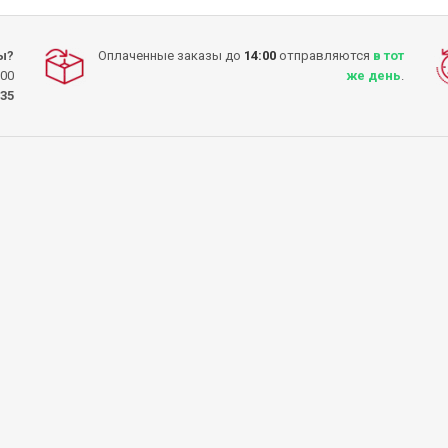
ы?
Оплаченные заказы до
14:00
отправляются
в тот
:00
же день
.
-35