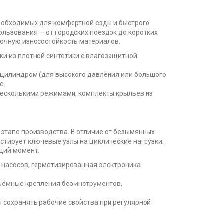
необходимых для комфортной езды и быстрого
льзования — от городских поездок до коротких
точную износостойкость материалов.
ки из плотной синтетики с влагозащитной
 цилиндром (для высокого давления или большого
е.
 несколькими режимами, комплекты крыльев из
 этапе производства. В отличие от безымянных
тирует ключевые узлы на циклические нагрузки.
щий момент.
 насосов, герметизированная электроника
ъёмные крепления без инструментов,
 сохранять рабочие свойства при регулярной