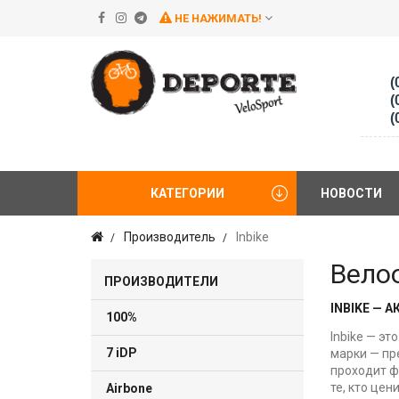
НЕ НАЖИМАТЬ!
(
(
(
КАТЕГОРИИ
НОВОСТИ
Производитель
Inbike
Вело
ПРОИЗВОДИТЕЛИ
INBIKE —
100%
Inbike — э
7 iDP
марки — пр
проходит ф
те, кто це
Airbone