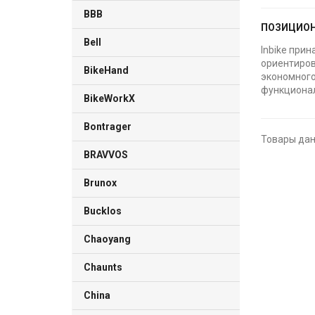
BBB
ПОЗИЦИОН
Bell
Inbike при
ориентиров
BikeHand
экономного
функционал
BikeWorkX
Bontrager
Товары дан
BRAVVOS
Brunox
Bucklos
Chaoyang
Chaunts
China