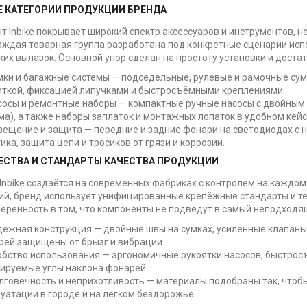
 КАТЕГОРИИ ПРОДУКЦИИ БРЕНДА
т Inbike покрывает широкий спектр аксессуаров и инструментов, 
аждая товарная группа разработана под конкретные сценарии испо
ких вылазок. Основной упор сделан на простоту установки и доста
мки и багажные системы — подседельные, рулевые и рамочные сум
иткой, фиксацией липучками и быстросъёмными креплениями.
асосы и ремонтные наборы — компактные ручные насосы с двойным
а), а также наборы заплаток и монтажных лопаток в удобном кейс
вещение и защита — передние и задние фонари на светодиодах с
ика, защита цепи и тросиков от грязи и коррозии.
СТВА И СТАНДАРТЫ КАЧЕСТВА ПРОДУКЦИИ
Inbike создаётся на современных фабриках с контролем на каждом
й, бренд использует унифицированные крепёжные стандарты и тес
веренность в том, что компоненты не подведут в самый неподходя
дёжная конструкция — двойные швы на сумках, усиленные клапаны
рей защищены от брызг и вибрации.
обство использования — эргономичные рукоятки насосов, быстрос
лируемые углы наклона фонарей.
говечность и неприхотливость — материалы подобраны так, чтобы
уатации в городе и на лёгком бездорожье.