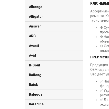
КЛЮЧЕВЫЕ
Alhonga
Ассортимен
ремонта. К
Alligator
туристичес
Answer
⚙️ Су
проп
ARC
⚙️ Н
объём
Avanti
⚙️ Ос
пласт
Avid
ПРЕИМУЩЕ
Продукция 
B-Soul
OEM-издели
Это даёт у
Bailong
✅ На
Baisk
фона
✅ Уд
Balugoe
регу
✅ Дол
Baradine
экспл