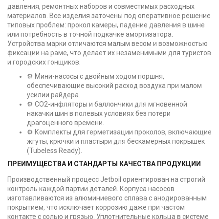
давления, ремонтных наборов и совместимых расходных
материалов. Все изделия заточены под оперативное решение
типовых проблем: прокол камеры, падение давления в шине
или потребность в точной подкачке амортизатора.
Устройства марки отличаются малым весом и возможностью
фиксации на раме, что делает их незаменимыми для туристов
и городских гонщиков.
⚙️ Мини-насосы с двойным ходом поршня,
обеспечивающие высокий расход воздуха при малом
усилии райдера.
⚙️ CO2-инфляторы и баллончики для мгновенной
накачки шин в полевых условиях без потери
драгоценного времени.
⚙️ Комплекты для герметизации проколов, включающие
жгуты, крючки и пластыри для бескамерных покрышек
(Tubeless Ready).
ПРЕИМУЩЕСТВА И СТАНДАРТЫ КАЧЕСТВА ПРОДУКЦИИ
Производственный процесс Jetboil ориентирован на строгий
контроль каждой партии деталей. Корпуса насосов
изготавливаются из алюминиевого сплава с анодированным
покрытием, что исключает коррозию даже при частом
контакте с солью и грязью. Уплотнительные кольца в системе