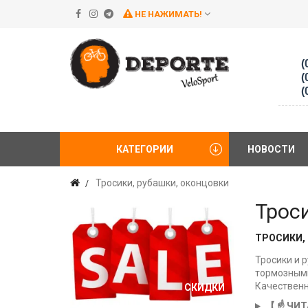
НЕ НАЖИМАТЬ!
(
(
(
КАТЕГОРИИ
НОВОСТИ
Тросики, рубашки, оконцовки
Троси
ТРОСИКИ,
Тросики и 
тормозными
Качественн
СКИДКИ
【 ☝️ ЧИ