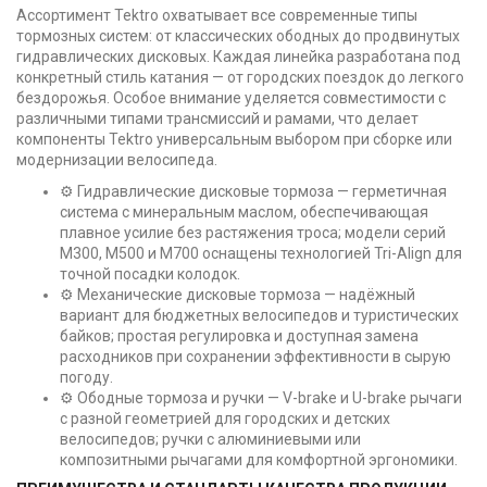
Ассортимент Tektro охватывает все современные типы
тормозных систем: от классических ободных до продвинутых
гидравлических дисковых. Каждая линейка разработана под
конкретный стиль катания — от городских поездок до легкого
бездорожья. Особое внимание уделяется совместимости с
различными типами трансмиссий и рамами, что делает
компоненты Tektro универсальным выбором при сборке или
модернизации велосипеда.
⚙️ Гидравлические дисковые тормоза — герметичная
система с минеральным маслом, обеспечивающая
плавное усилие без растяжения троса; модели серий
M300, M500 и M700 оснащены технологией Tri-Align для
точной посадки колодок.
⚙️ Механические дисковые тормоза — надёжный
вариант для бюджетных велосипедов и туристических
байков; простая регулировка и доступная замена
расходников при сохранении эффективности в сырую
погоду.
⚙️ Ободные тормоза и ручки — V-brake и U-brake рычаги
с разной геометрией для городских и детских
велосипедов; ручки с алюминиевыми или
композитными рычагами для комфортной эргономики.