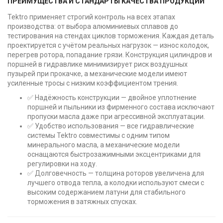
ПРЕИМУЩЕСТВА И СТАНДАРТЫ КАЧЕСТВА ПРОДУКЦИИ
Tektro применяет строгий контроль на всех этапах
производства: от выбора алюминиевых сплавов до
тестирования на стендах циклов торможения. Каждая деталь
проектируется с учётом реальных нагрузок — износ колодок,
перегрев ротора, попадание грязи. Конструкция цилиндров и
поршней в гидравлике минимизирует риск воздушных
пузырей при прокачке, а механические модели имеют
усиленные тросы с низким коэффициентом трения.
✅ Надёжность конструкции — двойное уплотнение
поршней и пыльники из фирменного состава исключают
пропуски масла даже при агрессивной эксплуатации.
✅ Удобство использования — все гидравлические
системы Tektro совместимы с одним типом
минерального масла, а механические модели
оснащаются быстрозажимными эксцентриками для
регулировки на ходу.
✅ Долговечность — толщина роторов увеличена для
лучшего отвода тепла, а колодки используют смеси с
высоким содержанием латуни для стабильного
торможения в затяжных спусках.