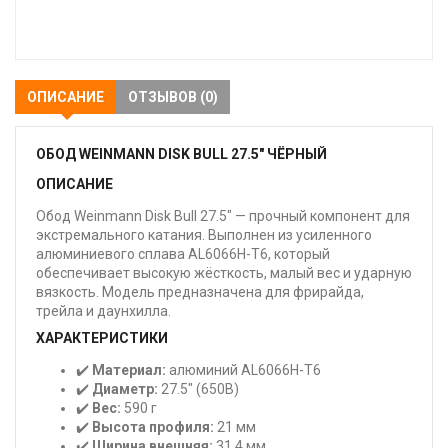
В
закладки
ОПИСАНИЕ
ОТЗЫВОВ (0)
ОБОД WEINMANN DISK BULL 27.5" ЧЁРНЫЙ
ОПИСАНИЕ
Обод Weinmann Disk Bull 27.5" — прочный компонент для
экстремального катания. Выполнен из усиленного
алюминиевого сплава AL6066H-T6, который
обеспечивает высокую жёсткость, малый вес и ударную
вязкость. Модель предназначена для фрирайда,
трейла и даунхилла.
ХАРАКТЕРИСТИКИ
✔️
Материал:
алюминий AL6066H-T6
✔️
Диаметр:
27.5" (650B)
✔️
Вес:
590 г
✔️
Высота профиля:
21 мм
✔️
Ширина внешняя:
31.4 мм