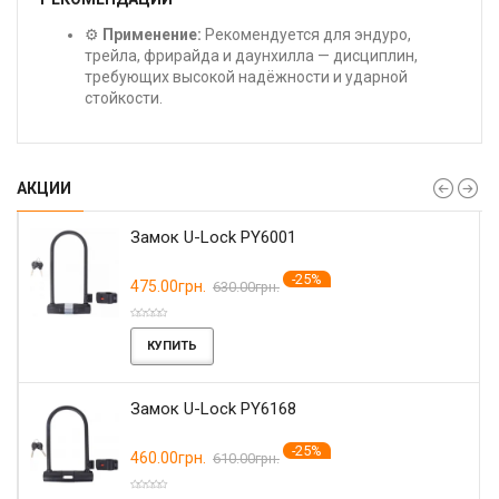
⚙️
Применение:
Рекомендуется для эндуро,
трейла, фрирайда и даунхилла — дисциплин,
требующих высокой надёжности и ударной
стойкости.
АКЦИИ
Замок U-Lock PY6001
-25%
475.00грн.
630.00грн.
КУПИТЬ
Замок U-Lock PY6168
-25%
460.00грн.
610.00грн.