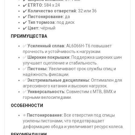
✔️
ETRTO:
584 x 24
✔️
Количество отверстий:
32 или 36
✔️
Пистонирование:
да
✔️
Тип тормоза:
под диск
✔️
Цвет:
чёрный
ПРЕИМУЩЕСТВА
✅
Усиленный сплав:
AL6066H-T6 повышает
прочность и устойчивость к нагрузкам.
✅
Широкие покрышки:
Поддержка широких шин
улучшает сцепление и стабильность.
✅
Пистоны:
Увеличивают срок службы спиц и
надёжность фиксации.
✅
Экстремальные дисциплины:
Оптимален для
агрессивного катания и высоких нагрузок.
✅
Универсальность:
Совместим с MTB, BMX и
горными велосипедами.
ОСОБЕННОСТИ
⭐
Пистонирование:
Все отверстия под спицы
усилены пистонами, что предотвращает
деформацию обода и увеличивает ресурс колеса.
РЕКОМЕНДАЦИИ