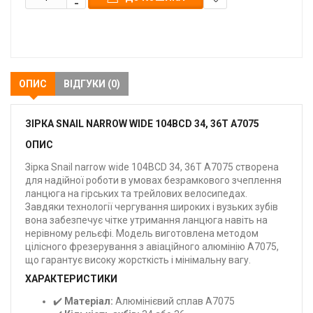
В
закладки
ОПИС
ВІДГУКИ (0)
ЗІРКА SNAIL NARROW WIDE 104BCD 34, 36T A7075
ОПИС
Зірка Snail narrow wide 104BCD 34, 36T A7075 створена
для надійної роботи в умовах безрамкового зчеплення
ланцюга на гірських та трейлових велосипедах.
Завдяки технології чергування широких і вузьких зубів
вона забезпечує чітке утримання ланцюга навіть на
нерівному рельєфі. Модель виготовлена методом
цілісного фрезерування з авіаційного алюмінію A7075,
що гарантує високу жорсткість і мінімальну вагу.
ХАРАКТЕРИСТИКИ
✔️
Матеріал:
Алюмінієвий сплав A7075