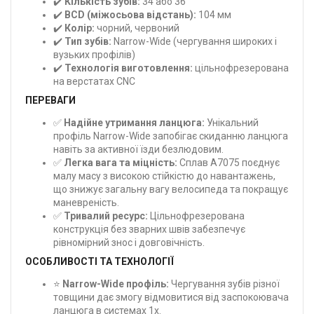
✔️
Кількість зубів:
34 або 36
✔️
BCD (міжосьова відстань):
104 мм
✔️
Колір:
чорний, червоний
✔️
Тип зубів:
Narrow-Wide (чергування широких і
вузьких профілів)
✔️
Технологія виготовлення:
цільнофрезерована
на верстатах CNC
ПЕРЕВАГИ
✅
Надійне утримання ланцюга:
Унікальний
профіль Narrow-Wide запобігає скиданню ланцюга
навіть за активної їзди безлюдовим.
✅
Легка вага та міцність:
Сплав A7075 поєднує
малу масу з високою стійкістю до навантажень,
що знижує загальну вагу велосипеда та покращує
маневреність.
✅
Тривалий ресурс:
Цільнофрезерована
конструкція без зварних швів забезпечує
рівномірний знос і довговічність.
ОСОБЛИВОСТІ ТА ТЕХНОЛОГІЇ
⭐
Narrow-Wide профіль:
Чергування зубів різної
товщини дає змогу відмовитися від заспокоювача
ланцюга в системах 1x.