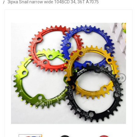
Зірка Snail narrow wide 104BCD 34, 36T A7075