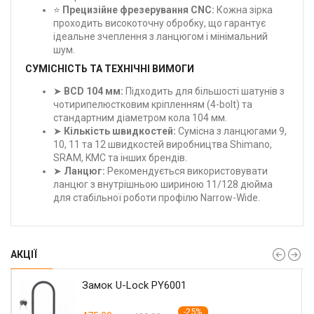
⭐
Прецизійне фрезерування CNC:
Кожна зірка
проходить високоточну обробку, що гарантує
ідеальне зчеплення з ланцюгом і мінімальний
шум.
СУМІСНІСТЬ ТА ТЕХНІЧНІ ВИМОГИ
➤
BCD 104 мм:
Підходить для більшості шатунів з
чотирипелюстковим кріпленням (4-bolt) та
стандартним діаметром кола 104 мм.
➤
Кількість швидкостей:
Сумісна з ланцюгами 9,
10, 11 та 12 швидкостей виробництва Shimano,
SRAM, KMC та інших брендів.
➤
Ланцюг:
Рекомендується використовувати
ланцюг з внутрішньою шириною 11/128 дюйма
для стабільної роботи профілю Narrow-Wide.
АКЦІЇ
Замок U-Lock PY6001
-25%