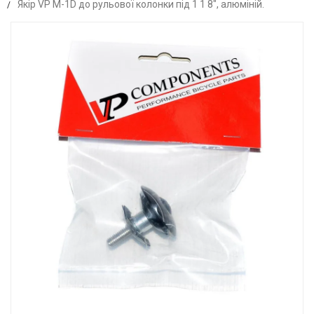
Якір VP M-1D до рульової колонки під 1 1 8", алюміній.