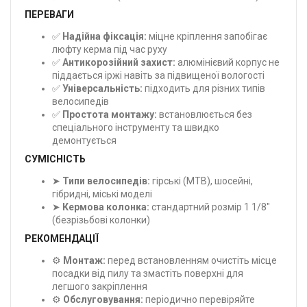
ПЕРЕВАГИ
✅
Надійна фіксація:
міцне кріплення запобігає
люфту керма під час руху
✅
Антикорозійний захист:
алюмінієвий корпус не
піддається іржі навіть за підвищеної вологості
✅
Універсальність:
підходить для різних типів
велосипедів
✅
Простота монтажу:
встановлюється без
спеціального інструменту та швидко
демонтується
СУМІСНІСТЬ
➤
Типи велосипедів:
гірські (MTB), шосейні,
гібридні, міські моделі
➤
Кермова колонка:
стандартний розмір 1 1/8"
(безрізьбові колонки)
РЕКОМЕНДАЦІЇ
⚙️
Монтаж:
перед встановленням очистіть місце
посадки від пилу та змастіть поверхні для
легшого закріплення
⚙️
Обслуговування:
періодично перевіряйте