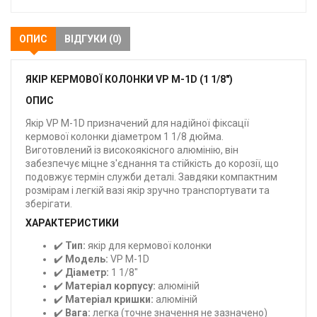
ОПИС
ВІДГУКИ (0)
ЯКІР КЕРМОВОЇ КОЛОНКИ VP M-1D (1 1/8")
ОПИС
Якір VP M-1D призначений для надійної фіксації
кермової колонки діаметром 1 1/8 дюйма.
Виготовлений із високоякісного алюмінію, він
забезпечує міцне з'єднання та стійкість до корозії, що
подовжує термін служби деталі. Завдяки компактним
розмірам і легкій вазі якір зручно транспортувати та
зберігати.
ХАРАКТЕРИСТИКИ
✔️
Тип:
якір для кермової колонки
✔️
Модель:
VP M-1D
✔️
Діаметр:
1 1/8"
✔️
Матеріал корпусу:
алюміній
✔️
Матеріал кришки:
алюміній
✔️
Вага:
легка (точне значення не зазначено)