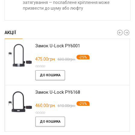
затягування — послаблене кріплення може
призвести до шуму або люфту
АКЦІЇ
Замок U-Lock PY6001
-25%
475.00грн.
630.00грн.
ДО КОШИКА
Замок U-Lock PY6168
-25%
460.00грн.
610.00грн.
ДО КОШИКА