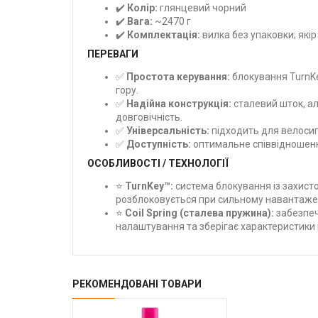
✔️
Колір:
глянцевий чорний
✔️
Вага:
~2470 г
✔️
Комплектація:
вилка без упаковки; якір
ПЕРЕВАГИ
✅
Простота керування:
блокування TurnK
гору.
✅
Надійна конструкція:
сталевий шток, ал
довговічність.
✅
Універсальність:
підходить для велосипе
✅
Доступність:
оптимальне співвідношення
ОСОБЛИВОСТІ / ТЕХНОЛОГІЇ
⭐
TurnKey™:
система блокування із захисто
розблоковується при сильному навантаже
⭐
Coil Spring (сталева пружина):
забезпечу
налаштування та зберігає характеристики 
РЕКОМЕНДОВАНІ ТОВАРИ