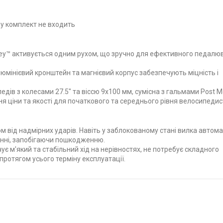
 у комплект не входить
ey™ активується одним рухом, що зручно для ефективного педалю
юмінієвий кронштейн та магнієвий корпус забезпечують міцність і
дів з колесами 27.5" та віссю 9x100 мм, сумісна з гальмами Post M
 ціни та якості для початкового та середнього рівня велосипедист
м від надмірних ударів. Навіть у заблокованому стані вилка автом
нні, запобігаючи пошкодженню.
є м'який та стабільний хід на нерівностях, не потребує складного
протягом усього терміну експлуатації.