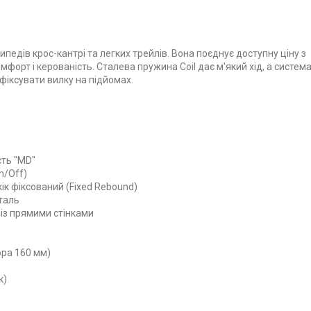
едів крос-кантрі та легких трейлів. Вона поєднує доступну ціну з
орт і керованість. Сталева пружина Coil дає м'який хід, а систем
іксувати вилку на підйомах.
сть "MD"
n/Off)
ік фіксований (Fixed Rebound)
таль
 із прямими стінками
ора 160 мм)
к)
м