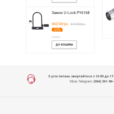
сна стрічка від
Мигалка задня кругла
Велокомп'ютер
олів камери
ZH-068
CooSpo BC200 GPS
RIDE Сlamp
Замок U-Lock PY6168
E 27.5/29
ANT+
00грн.
100.00грн.
1450.00грн.
 U-lock
(2)
.
460.00грн.
720.00грн.
610.00грн.
-25%
 КОШИКА
ДО КОШИКА
ДО КОШИКА
ИКА
ДО КОШИКА
З усіх питань звертайтеся з 10:00 до 17
Viber, Telegram:
(066) 361-86