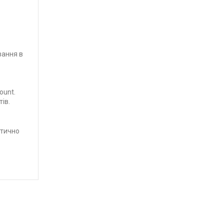
вання в
ount.
ів.
атично