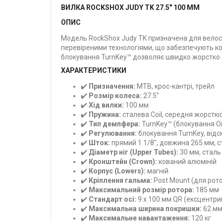
ВИЛКА ROCKSHOX JUDY TK 27.5" 100 ММ
ОПИС
Модель RockShox Judy TK призначена для велосип
перевіреними технологіями, що забезпечують комф
блокування TurnKey™ дозволяє швидко жорстко ф
ХАРАКТЕРИСТИКИ
✔️
Призначення:
MTB, крос-кантрі, трейл
✔️
Розмір колеса:
27.5"
✔️
Хід вилки:
100 мм
✔️
Пружина:
сталева Coil, середня жорсткі
✔️
Тип демпфера:
TurnKey™ (блокування O
✔️
Регулювання:
блокування TurnKey, відск
✔️
Шток:
прямий 1 1/8", довжина 265 мм, с
✔️
Діаметр ніг (Upper Tubes):
30 мм, сталь
✔️
Кронштейн (Crown):
кований алюміній
✔️
Корпус (Lowers):
магній
✔️
Кріплення гальма:
Post Mount (для рот
✔️
Максимальний розмір ротора:
185 мм
✔️
Стандарт осі:
9 x 100 мм QR (ексцентри
✔️
Максимальна ширина покришки:
62 м
✔️
Максимальне навантаження:
120 кг