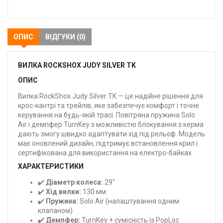
закладки
ОПИС
ВІДГУКИ (0)
ВИЛКА ROCKSHOX JUDY SILVER TK
ОПИС
Вилка RockShox Judy Silver TK — це надійне рішення для
крос-кантрі та трейлів, яке забезпечує комфорт і точне
керування на будь-якій трасі. Повітряна пружина Solo
Air і демпфер TurnKey з можливістю блокування з керма
дають змогу швидко адаптувати хід під рельєф. Модель
має оновлений дизайн, підтримує встановлення крил і
сертифікована для використання на електро-байках.
ХАРАКТЕРИСТИКИ
✔️
Діаметр колеса:
29"
✔️
Хід вилки:
130 мм
✔️
Пружина:
Solo Air (налаштування одним
клапаном)
✔️
Демпфер:
TurnKey + сумісність із PopLoc