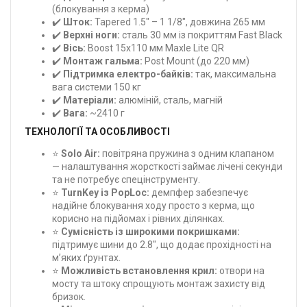
(блокування з керма)
✔️
Шток:
Tapered 1.5" – 1 1/8", довжина 265 мм
✔️
Верхні ноги:
сталь 30 мм із покриттям Fast Black
✔️
Вісь:
Boost 15x110 мм Maxle Lite QR
✔️
Монтаж гальма:
Post Mount (до 220 мм)
✔️
Підтримка електро-байків:
так, максимальна
вага системи 150 кг
✔️
Матеріали:
алюміній, сталь, магній
✔️
Вага:
~2410 г
ТЕХНОЛОГІЇ ТА ОСОБЛИВОСТІ
⭐
Solo Air:
повітряна пружина з одним клапаном
— налаштування жорсткості займає лічені секунди
та не потребує спецінструменту.
⭐
TurnKey із PopLoc:
демпфер забезпечує
надійне блокування ходу просто з керма, що
корисно на підйомах і рівних ділянках.
⭐
Сумісність із широкими покришками:
підтримує шини до 2.8", що додає прохідності на
м’яких ґрунтах.
⭐
Можливість встановлення крил:
отвори на
мосту та штоку спрощують монтаж захисту від
бризок.