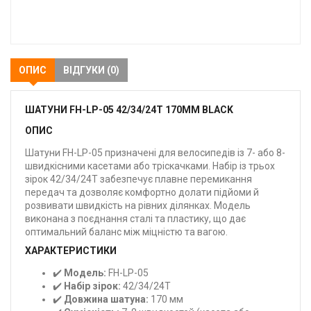
В
закладки
ОПИС
ВІДГУКИ (0)
ШАТУНИ FH-LP-05 42/34/24T 170MM BLACK
ОПИС
Шатуни FH-LP-05 призначені для велосипедів із 7- або 8-
швидкісними касетами або тріскачками. Набір із трьох
зірок 42/34/24T забезпечує плавне перемикання
передач та дозволяє комфортно долати підйоми й
розвивати швидкість на рівних ділянках. Модель
виконана з поєднання сталі та пластику, що дає
оптимальний баланс між міцністю та вагою.
ХАРАКТЕРИСТИКИ
✔️
Модель:
FH-LP-05
✔️
Набір зірок:
42/34/24T
✔️
Довжина шатуна:
170 мм