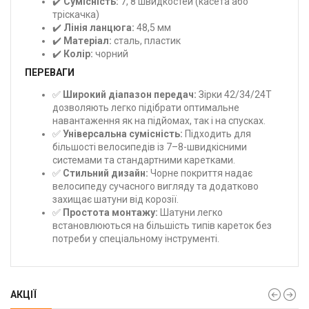
✔️
Сумісність:
7, 8 швидкостей (касета або
тріскачка)
✔️
Лінія ланцюга:
48,5 мм
✔️
Матеріал:
сталь, пластик
✔️
Колір:
чорний
ПЕРЕВАГИ
✅
Широкий діапазон передач:
Зірки 42/34/24T
дозволяють легко підібрати оптимальне
навантаження як на підйомах, так і на спусках.
✅
Універсальна сумісність:
Підходить для
більшості велосипедів із 7–8-швидкісними
системами та стандартними каретками.
✅
Стильний дизайн:
Чорне покриття надає
велосипеду сучасного вигляду та додатково
захищає шатуни від корозії.
✅
Простота монтажу:
Шатуни легко
встановлюються на більшість типів кареток без
потреби у спеціальному інструменті.
АКЦІЇ