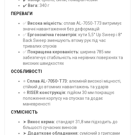
✔️
Вага:
340 г
ПЕРЕВАГИ
✅
Висока міцність:
сплав AL-7050-T73 витримує
значні навантаження без деформацій
✅
Ергономічна геометрія:
кути 5,5° Up Sweep і 8°
Back Sweep зменшують втому рук під час
тривалих спусків
✅
Покращена керованість:
ширина 785 мм
забезпечує стабільність на нерівних поверхнях та
високих швидкостях
ОСОБЛИВОСТІ
⭐
Сплав AL-7050-T73:
алюміній високої міцності,
стійкий до втомних навантажень та ударів
⭐
RISER конструкція:
підйом 30 мм покращує
положення корпусу на спусках та додає
маневреності
СУМІСНІСТЬ
➤
Винос керма:
стандарт 31,8 мм підходить до
більшості сучасних виносів
➤
Додаткове обладнання:
сумісний з грипсами