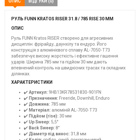
ОПИС
ВІДГУКИ (0)
РУЛЬ FUNN KRATOS RISER 31.8 / 785 RISE 30 ММ
ОПИС
Руль FUNN Kratos RISER створено для агресивних
дисциплін: фрірайду, даунхілу та ендуро. Його
конструкція з алюмінієвого сплаву AL-7050-T73
забезпечує високу жорсткість і ефективне гашення
ударів. Ширина 785 мм та підйом 30 мм дають
впевнений контроль на швидкісних трасах та складних
ділянках.
ХАРАКТЕРИСТИКИ
✔️
Артикул:
9HB13KR78531830-901FN
✔️
Призначення:
Freeride, Downhill, Enduro
✔️
Довжина:
785 мм
✔️
Матеріал:
алюміній AL-7050-T73
✔️
Підйом (rise):
30 мм
✔️
Up Sweep:
5,5°
✔️
Back Sweep:
8°
✔️
Діаметр під винос:
31,8 мм
✔️
Колір:
срібло, синій, помаранчевий