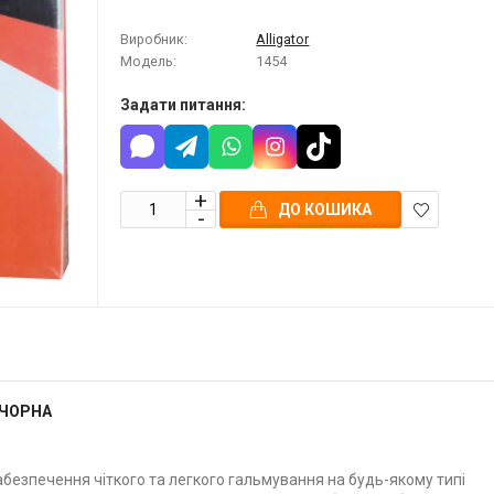
Виробник:
Alligator
Модель:
1454
Задати питання:
ДО КОШИКА
В
закладки
 ЧОРНА
забезпечення чіткого та легкого гальмування на будь-якому типі