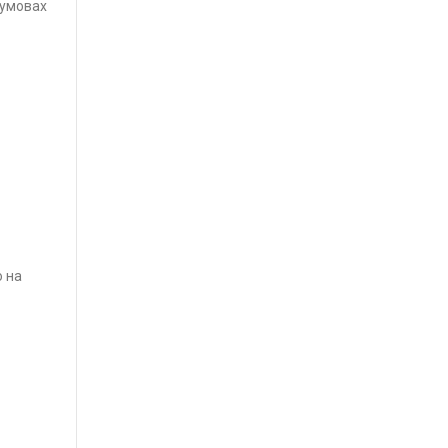
 умовах
о на