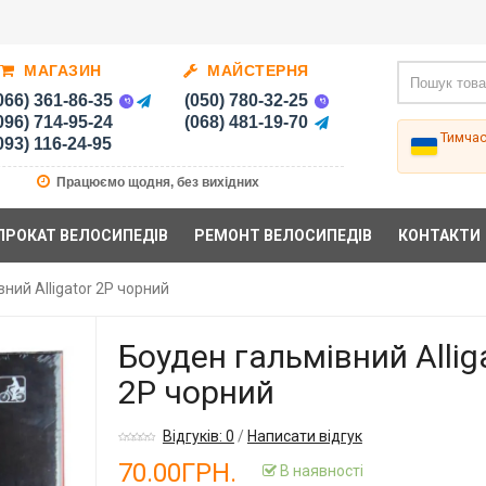
МАГАЗИН
МАЙСТЕРНЯ
066) 361-86-35
(050) 780-32-25
096) 714-95-24
(068) 481-19-70
Тимча
093) 116-24-95
Працюємо щодня, без вихідних
ПРОКАТ ВЕЛОСИПЕДІВ
РЕМОНТ ВЕЛОСИПЕДІВ
КОНТАКТИ
ний Alligator 2Р чорний
Боуден гальмівний Allig
2Р чорний
Відгуків: 0
/
Написати відгук
70.00ГРН.
В наявності