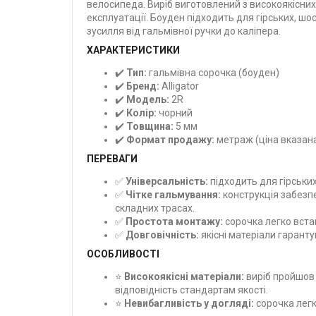
велосипеда. Виріб виготовлений з високоякісних 
експлуатації. Боуден підходить для гірських, ш
зусилля від гальмівної ручки до каліпера.
ХАРАКТЕРИСТИКИ
✔️
Тип:
гальмівна сорочка (боуден)
✔️
Бренд:
Alligator
✔️
Модель:
2R
✔️
Колір:
чорний
✔️
Товщина:
5 мм
✔️
Формат продажу:
метраж (ціна вказана
ПЕРЕВАГИ
✅
Універсальність:
підходить для гірських
✅
Чітке гальмування:
конструкція забезп
складних трасах.
✅
Простота монтажу:
сорочка легко вста
✅
Довговічність:
якісні матеріали гаранту
ОСОБЛИВОСТІ
⭐
Високоякісні матеріали:
виріб пройшов 
відповідність стандартам якості.
⭐
Невибагливість у догляді:
сорочка легк