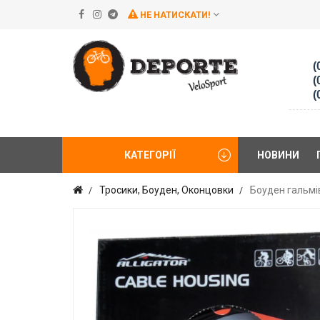
НЕ НАТИСКАТИ!
(
(
(
КАТЕГОРІЇ
НОВИНИ
Тросики, Боуден, Оконцовки
Боуден гальмів