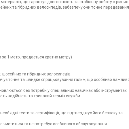
матеріалів, що гарантує довговічність та стабільну роботу в різних
осейних та гібридних велосипедів, забезпечуючи точне передавання
 за 1 метр, продається кратно метру)
, шосейних та гібридних велосипедів.
ечує точне та швидке спрацьовування гальм, що особливо важлив
новлюється без потреби у спеціальних навичках або інструментах.
ють надійність та тривалий термін служби.
необхідні тести та сертифікації, що підтверджує його безпеку та
о чиститься та не потребує особливого обслуговування.