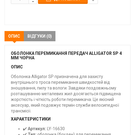
В
закладки
ОПИС
ВІДГУКИ (0)
ОБОЛОНКА ПЕРЕМИКАННЯ ПЕРЕДАЧ ALLIGATOR SP 4
ММ ЧОРНА
ОПИС
Оболонка Alligator SP призначена для захисту
внутрішнього троса перемикання швидкостей від
зношування, пилу та вологи. Завдяки поздовжньому
розташуванню металевих жил досягається підвищена
жорсткість і чіткість роботи перемикача. Це якісний
аксесуар, який подовжує термін служби велосипедної
трансмісії.
ХАРАКТЕРИСТИКИ
✔️
Артикул:
LY-16630
✔️
Тип:
оболонка (боуден) для перемикання