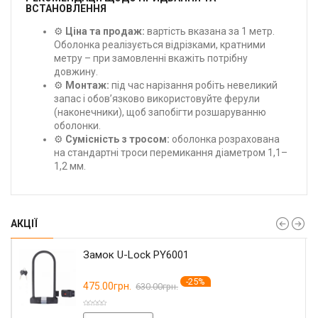
ВСТАНОВЛЕННЯ
⚙️
Ціна та продаж:
вартість вказана за 1 метр.
Оболонка реалізується відрізками, кратними
метру – при замовленні вкажіть потрібну
довжину.
⚙️
Монтаж:
під час нарізання робіть невеликий
запас і обов’язково використовуйте ферули
(наконечники), щоб запобігти розшаруванню
оболонки.
⚙️
Сумісність з тросом:
оболонка розрахована
на стандартні троси перемикання діаметром 1,1–
1,2 мм.
АКЦІЇ
Замок U-Lock PY6001
-25%
475.00грн.
630.00грн.