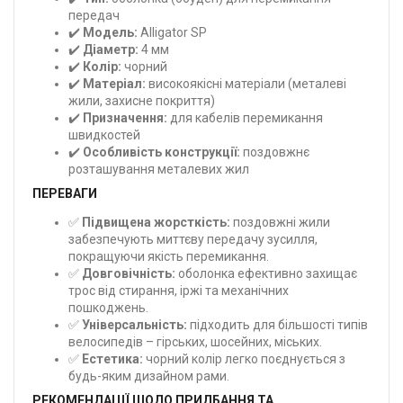
передач
✔️
Модель:
Alligator SP
✔️
Діаметр:
4 мм
✔️
Колір:
чорний
✔️
Матеріал:
високоякісні матеріали (металеві
жили, захисне покриття)
✔️
Призначення:
для кабелів перемикання
швидкостей
✔️
Особливість конструкції:
поздовжнє
розташування металевих жил
ПЕРЕВАГИ
✅
Підвищена жорсткість:
поздовжні жили
забезпечують миттєву передачу зусилля,
покращуючи якість перемикання.
✅
Довговічність:
оболонка ефективно захищає
трос від стирання, іржі та механічних
пошкоджень.
✅
Універсальність:
підходить для більшості типів
велосипедів – гірських, шосейних, міських.
✅
Естетика:
чорний колір легко поєднується з
будь-яким дизайном рами.
РЕКОМЕНДАЦІЇ ЩОДО ПРИДБАННЯ ТА