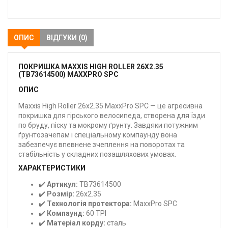
закладки
ОПИС
ВІДГУКИ (0)
ПОКРИШКА MAXXIS HIGH ROLLER 26X2.35
(TB73614500) MAXXPRO SPC
ОПИС
Maxxis High Roller 26x2.35 MaxxPro SPC — це агресивна
покришка для гірського велосипеда, створена для їзди
по бруду, піску та мокрому ґрунту. Завдяки потужним
ґрунтозачепам і спеціальному компаунду вона
забезпечує впевнене зчеплення на поворотах та
стабільність у складних позашляхових умовах.
ХАРАКТЕРИСТИКИ
✔️
Артикул:
TB73614500
✔️
Розмір:
26x2.35
✔️
Технологія протектора:
MaxxPro SPC
✔️
Компаунд:
60 TPI
✔️
Матеріал корду:
сталь