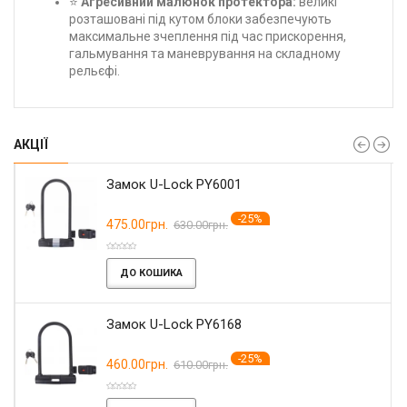
⭐
Агресивний малюнок протектора:
великі
розташовані під кутом блоки забезпечують
максимальне зчеплення під час прискорення,
гальмування та маневрування на складному
рельєфі.
АКЦІЇ
Замок U-Lock PY6001
-25%
475.00грн.
630.00грн.
ДО КОШИКА
Замок U-Lock PY6168
-25%
460.00грн.
610.00грн.