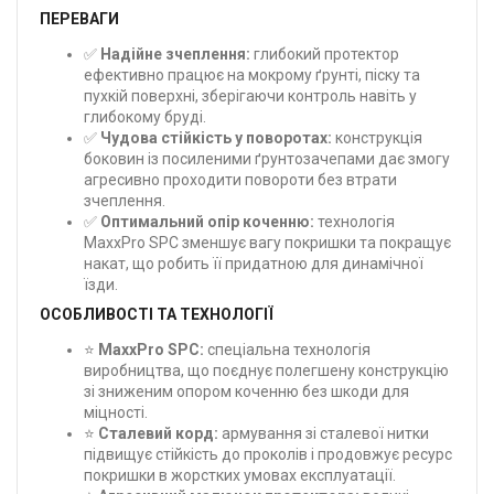
ПЕРЕВАГИ
✅
Надійне зчеплення:
глибокий протектор
ефективно працює на мокрому ґрунті, піску та
пухкій поверхні, зберігаючи контроль навіть у
глибокому бруді.
✅
Чудова стійкість у поворотах:
конструкція
боковин із посиленими ґрунтозачепами дає змогу
агресивно проходити повороти без втрати
зчеплення.
✅
Оптимальний опір коченню:
технологія
MaxxPro SPC зменшує вагу покришки та покращує
накат, що робить її придатною для динамічної
їзди.
ОСОБЛИВОСТІ ТА ТЕХНОЛОГІЇ
⭐
MaxxPro SPC:
спеціальна технологія
виробництва, що поєднує полегшену конструкцію
зі зниженим опором коченню без шкоди для
міцності.
⭐
Сталевий корд:
армування зі сталевої нитки
підвищує стійкість до проколів і продовжує ресурс
покришки в жорстких умовах експлуатації.