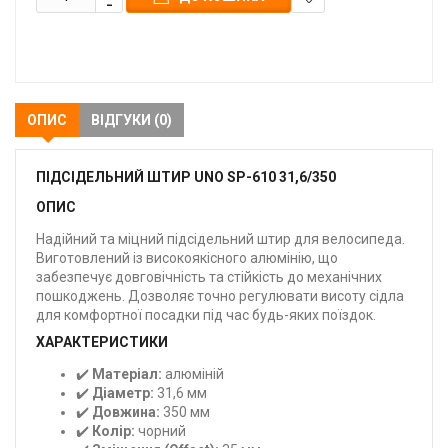
В
закладки
ОПИС
ВІДГУКИ (0)
ПІДСІДЕЛЬНИЙ ШТИР UNO SP-610 31,6/350
ОПИС
Надійний та міцний підсідельний штир для велосипеда.
Виготовлений із високоякісного алюмінію, що
забезпечує довговічність та стійкість до механічних
пошкоджень. Дозволяє точно регулювати висоту сідла
для комфортної посадки під час будь-яких поїздок.
ХАРАКТЕРИСТИКИ
✔️
Матеріал:
алюміній
✔️
Діаметр:
31,6 мм
✔️
Довжина:
350 мм
✔️
Колір:
чорний