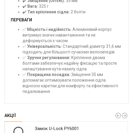
✔️
Зміщення (Offset):
35 мм
✔️
Вага:
325 г
✔️
Тип кріплення сідла:
2 болти
ПЕРЕВАГИ
✅
Міцність і надійність:
Алюмінієвий корпус
витримує значні навантаження та не
деформується з часом.
✅
Універсальність:
Стандартний діаметр 31,6 мм
підходить для більшості сучасних велосипедів.
✅
Зручне регулювання:
Кріплення двома
болтами забезпечує надійну фіксацію та просте
налаштування кута нахилу сідла.
✅
Покращена посадка:
Зміщення 35 мм
допомагає оптимізувати положення сідла
відносно каретки для комфорту та ефективності
педалювання.
АКЦІЇ
Замок U-Lock PY6001