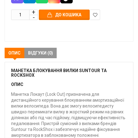
ДО КОШИКА
В
закладки
ОПИС
ВІДГУКИ (0)
МАНЕТКА БЛОКУВАННЯ ВИЛКИ SUNTOUR ТА
ROCKSHOX
ОПИС
Манетка Локаут (Lock Out) призначена для
дистанційного керування блокуванням амортизаційної
вилки велосипеда. Вона дає змогу велосипедисту
швидко перемикати вилку в жорсткий режим на рівних
ділянках або під час підйому, підвищуючи ефективність
педалювання. Пристрій сумісний з вилками брендів
Suntour та RockShox і забезпечує надійне фіксування
амортизатора в заблокованому положенні.