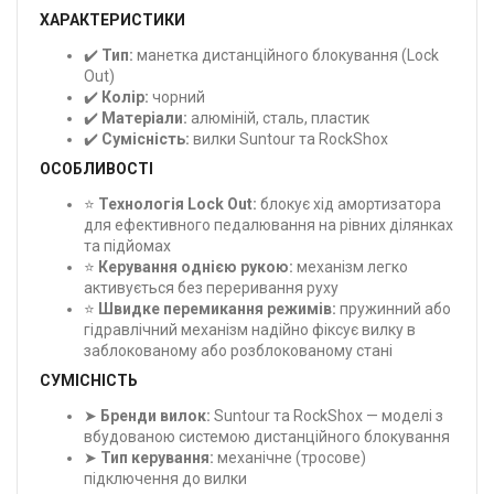
ХАРАКТЕРИСТИКИ
✔️
Тип:
манетка дистанційного блокування (Lock
Out)
✔️
Колір:
чорний
✔️
Матеріали:
алюміній, сталь, пластик
✔️
Сумісність:
вилки Suntour та RockShox
ОСОБЛИВОСТІ
⭐
Технологія Lock Out:
блокує хід амортизатора
для ефективного педалювання на рівних ділянках
та підйомах
⭐
Керування однією рукою:
механізм легко
активується без переривання руху
⭐
Швидке перемикання режимів:
пружинний або
гідравлічний механізм надійно фіксує вилку в
заблокованому або розблокованому стані
СУМІСНІСТЬ
➤
Бренди вилок:
Suntour та RockShox — моделі з
вбудованою системою дистанційного блокування
➤
Тип керування:
механічне (тросове)
підключення до вилки