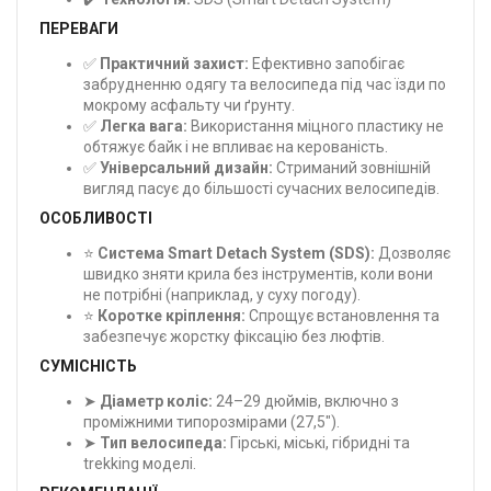
ПЕРЕВАГИ
✅
Практичний захист:
Ефективно запобігає
забрудненню одягу та велосипеда під час їзди по
мокрому асфальту чи ґрунту.
✅
Легка вага:
Використання міцного пластику не
обтяжує байк і не впливає на керованість.
✅
Універсальний дизайн:
Стриманий зовнішній
вигляд пасує до більшості сучасних велосипедів.
ОСОБЛИВОСТІ
⭐
Система Smart Detach System (SDS):
Дозволяє
швидко зняти крила без інструментів, коли вони
не потрібні (наприклад, у суху погоду).
⭐
Коротке кріплення:
Спрощує встановлення та
забезпечує жорстку фіксацію без люфтів.
СУМІСНІСТЬ
➤
Діаметр коліс:
24–29 дюймів, включно з
проміжними типорозмірами (27,5").
➤
Тип велосипеда:
Гірські, міські, гібридні та
trekking моделі.