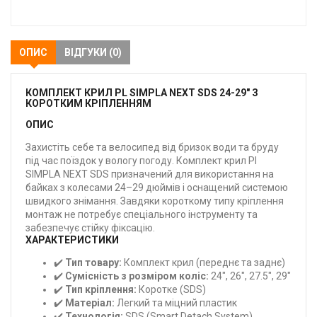
закладки
ОПИС
ВІДГУКИ (0)
КОМПЛЕКТ КРИЛ PL SIMPLA NEXT SDS 24-29" З
КОРОТКИМ КРІПЛЕННЯМ
ОПИС
Захистіть себе та велосипед від бризок води та бруду
під час поїздок у вологу погоду. Комплект крил Pl
SIMPLA NEXT SDS призначений для використання на
байках з колесами 24–29 дюймів і оснащений системою
швидкого знімання. Завдяки короткому типу кріплення
монтаж не потребує спеціального інструменту та
забезпечує стійку фіксацію.
ХАРАКТЕРИСТИКИ
✔️
Тип товару:
Комплект крил (переднє та заднє)
✔️
Сумісність з розміром коліс:
24", 26", 27.5", 29"
✔️
Тип кріплення:
Коротке (SDS)
✔️
Матеріал:
Легкий та міцний пластик
✔️
Технологія:
SDS (Smart Detach System)