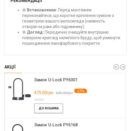
РЕКОМЕНДАЦІЇ
⚙️
Встановлення:
Перед монтажем
переконайтеся, що коротке кріплення сумісне з
геометрією вашого велосипеда (наявність
отворів на рамі або підрамнику).
⚙️
Догляд:
Періодично очищуйте внутрішню
поверхню крил від налиплого бруду, щоб уникнути
пошкодження лакофарбового покриття.
АКЦІЇ
Замок U-Lock PY6001
-25%
475.00грн.
630.00грн.
ДО КОШИКА
Замок U-Lock PY6168