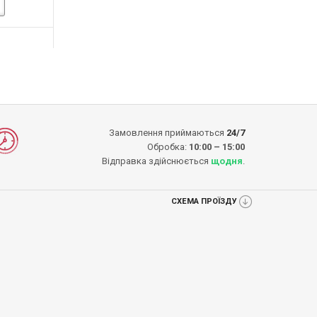
-14%
-16%
ДО КОШИКА
ДО КОШИКА
ДО 
ДО КОШИКА
ДО КОШИ
Замовлення приймаються
24/7
Обробка:
10:00 – 15:00
Відправка здійснюється
щодня
.
СХЕМА ПРОЇЗДУ