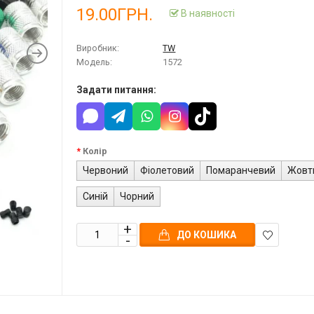
19.00ГРН.
В наявності
Виробник:
TW
Модель:
1572
Задати питання:
Колір
Червоний
Фіолетовий
Помаранчевий
Жовт
Синій
Чорний
ДО КОШИКА
В
закладки