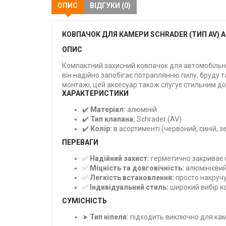
ОПИС
ВІДГУКИ (0)
КОВПАЧОК ДЛЯ КАМЕРИ SCHRADER (ТИП AV) 
ОПИС
Компактний захисний ковпачок для автомобільно
він надійно запобігає потраплянню пилу, бруду 
монтажі, цей аксесуар також слугує стильним д
ХАРАКТЕРИСТИКИ
✔️
Матеріал:
алюміній
✔️
Тип клапана:
Schrader (AV)
✔️
Колір:
в асортименті (червоний, синій, з
ПЕРЕВАГИ
✅
Надійний захист:
герметично закриває 
✅
Міцність та довговічність:
алюмінієвий
✅
Легкість встановлення:
просто накручу
✅
Індивідуальний стиль:
широкий вибір к
СУМІСНІСТЬ
➤
Тип ніпеля:
підходить виключно для каме