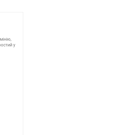
мінію,
ростий у