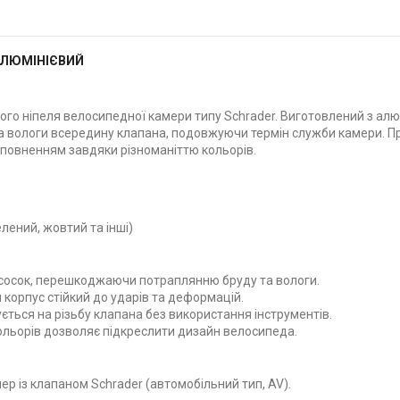
АЛЮМІНІЄВИЙ
го ніпеля велосипедної камери типу Schrader. Виготовлений з алю
та вологи всередину клапана, подовжуючи термін служби камери. П
оповненням завдяки різноманіттю кольорів.
елений, жовтий та інші)
сосок, перешкоджаючи потраплянню бруду та вологи.
 корпус стійкий до ударів та деформацій.
ється на різьбу клапана без використання інструментів.
ольорів дозволяє підкреслити дизайн велосипеда.
р із клапаном Schrader (автомобільний тип, AV).