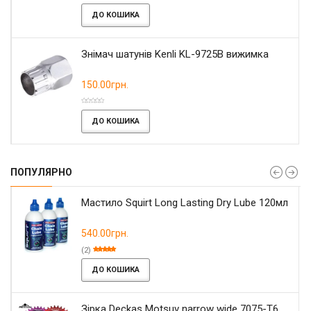
ДО КОШИКА
Знімач шатунів Kenli KL-9725B вижимка
150.00грн.
ДО КОШИКА
ПОПУЛЯРНО
Мастило Squirt Long Lasting Dry Lube 120мл
540.00грн.
(2)
ДО КОШИКА
Зірка Deckas Motsuv narrow wide 7075-T6