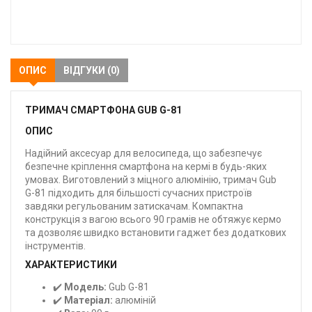
В
закладки
ОПИС
ВІДГУКИ (0)
ТРИМАЧ СМАРТФОНА GUB G-81
ОПИС
Надійний аксесуар для велосипеда, що забезпечує
безпечне кріплення смартфона на кермі в будь-яких
умовах. Виготовлений з міцного алюмінію, тримач Gub
G-81 підходить для більшості сучасних пристроїв
завдяки регульованим затискачам. Компактна
конструкція з вагою всього 90 грамів не обтяжує кермо
та дозволяє швидко встановити гаджет без додаткових
інструментів.
ХАРАКТЕРИСТИКИ
✔️
Модель:
Gub G-81
✔️
Матеріал:
алюміній