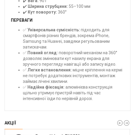
✔️
Вага:
90 г
✔️
Ширина струбцини:
55–100 мм
✔️
Кут повороту:
360°
ПЕРЕВАГИ
✅
Універсальна сумісність:
підходить для
смартфонів різних брендів, зокрема iPhone,
Samsung та Huawei, завдяки регульованим
затискачам.
✅
Повний огляд:
поворотний механізм на 360°
дозволяє змінювати кут нахилу екрана для
зручного перегляду навігації або запису відео.
✅
Легке встановлення:
міцне кріплення на кермі
не потребує додаткових інструментів, монтаж
займає лічені хвилини.
✅
Надійна фіксація:
алюмінієва конструкція
щільно утримує пристрій навіть під час
інтенсивної їзди по нерівній дорозі.
АКЦІЇ