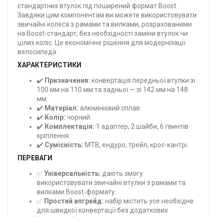
стандартних втулок під поширений формат Boost.
Завдяки цим компонентам ви можете використовувати
звичайні колеса з рамами та вилками, розрахованими
на Boost-стандарт, без необхідності заміни втулок чи
цілих коліс. Це економічне рішення для модернізації
велосипеда.
ХАРАКТЕРИСТИКИ
✔️
Призначення:
конвертація передньої втулки зі
100 мм на 110 мм та задньої — зі 142 мм на 148
мм.
✔️
Матеріал:
алюмінієвий сплав.
✔️
Колір:
чорний.
✔️
Комплектація:
1 адаптер, 2 шайби, 6 гвинтів
кріплення.
✔️
Сумісність:
MTB, ендуро, трейл, крос-кантрі.
ПЕРЕВАГИ
✅
Універсальність:
дають змогу
використовувати звичайні втулки з рамами та
вилками Boost-формату.
✅
Простий апгрейд:
набір містить усе необхідне
для швидкої конвертації без додаткових