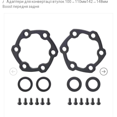
Адаптери для конвертації втулок 100→110мм142→148мм
Boost передня задня