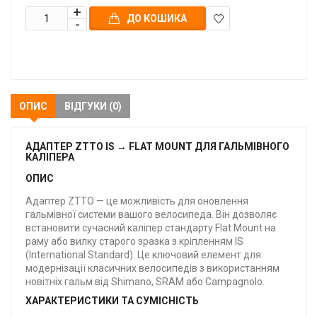
ДО КОШИКА
В
закладки
ОПИС
ВІДГУКИ (0)
АДАПТЕР ZTTO IS → FLAT MOUNT ДЛЯ ГАЛЬМІВНОГО
КАЛІПЕРА
ОПИС
Адаптер ZTTO — це можливість для оновлення
гальмівної системи вашого велосипеда. Він дозволяє
встановити сучасний каліпер стандарту Flat Mount на
раму або вилку старого зразка з кріпленням IS
(International Standard). Це ключовий елемент для
модернізації класичних велосипедів з використанням
новітніх гальм від Shimano, SRAM або Campagnolo.
ХАРАКТЕРИСТИКИ ТА СУМІСНІСТЬ