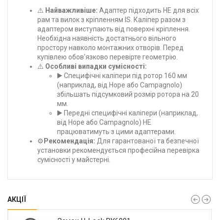
⚠️
Найважливіше:
Адаптер підходить НЕ для всіх
рам та вилок з кріпленням IS. Каліпер разом з
адаптером виступають від поверхні кріплення.
Необхідна наявність достатнього вільного
простору навколо монтажних отворів. Перед
купівлею обов'язково перевірте геометрію.
⚠️
Особливі випадки сумісності:
▶️ Специфічні каліпери під ротор 160 мм
(наприклад, від Hope або Campagnolo)
збільшать підсумковий розмір ротора на 20
мм.
▶️ Передні специфічні каліпери (наприклад,
від Hope або Campagnolo) НЕ
працюватимуть з цими адаптерами.
⚙️
Рекомендація:
Для гарантованої та безпечної
установки рекомендується професійна перевірка
сумісності у майстерні.
АКЦІЇ