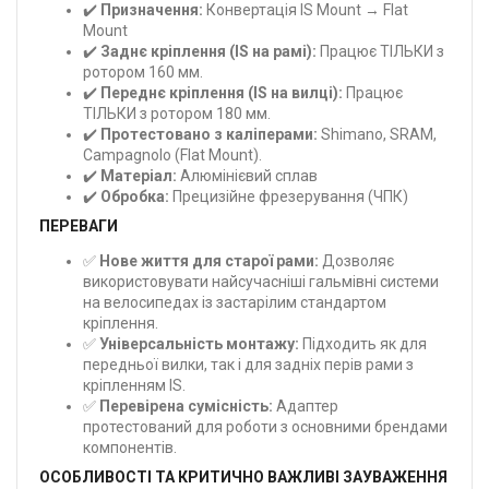
✔️
Призначення:
Конвертація IS Mount → Flat
Mount
✔️
Заднє кріплення (IS на рамі):
Працює ТІЛЬКИ з
ротором 160 мм.
✔️
Переднє кріплення (IS на вилці):
Працює
ТІЛЬКИ з ротором 180 мм.
✔️
Протестовано з каліперами:
Shimano, SRAM,
Campagnolo (Flat Mount).
✔️
Матеріал:
Алюмінієвий сплав
✔️
Обробка:
Прецизійне фрезерування (ЧПК)
ПЕРЕВАГИ
✅
Нове життя для старої рами:
Дозволяє
використовувати найсучасніші гальмівні системи
на велосипедах із застарілим стандартом
кріплення.
✅
Універсальність монтажу:
Підходить як для
передньої вилки, так і для задніх перів рами з
кріпленням IS.
✅
Перевірена сумісність:
Адаптер
протестований для роботи з основними брендами
компонентів.
ОСОБЛИВОСТІ ТА КРИТИЧНО ВАЖЛИВІ ЗАУВАЖЕННЯ