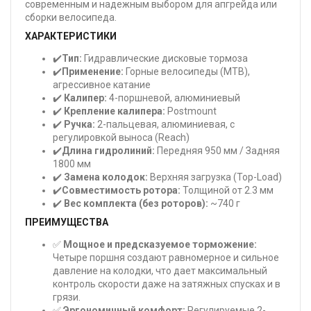
современным и надежным выбором для апгрейда или
сборки велосипеда.
ХАРАКТЕРИСТИКИ
✔️
Тип:
Гидравлические дисковые тормоза
✔️
Применение:
Горные велосипеды (MTB),
агрессивное катание
✔️
Калипер:
4-поршневой, алюминиевый
✔️
Крепление калипера:
Postmount
✔️
Ручка:
2-пальцевая, алюминиевая, с
регулировкой выноса (Reach)
✔️
Длина гидролиний:
Передняя 950 мм / Задняя
1800 мм
✔️
Замена колодок:
Верхняя загрузка (Top-Load)
✔️
Совместимость ротора:
Толщиной от 2.3 мм
✔️
Вес комплекта (без роторов):
~740 г
ПРЕИМУЩЕСТВА
✅
Мощное и предсказуемое торможение:
Четыре поршня создают равномерное и сильное
давление на колодки, что дает максимальный
контроль скорости даже на затяжных спусках и в
грязи.
✅
Эргономичный комфорт:
Регулируемые 2-