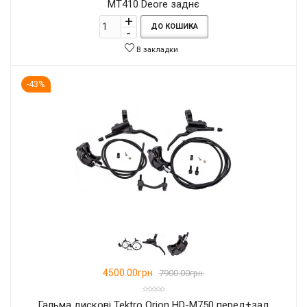
MT410 Deore заднє
ДО КОШИКА
В закладки
-43%
4500.00грн.
7900.00грн.
Гальма дискові Tektro Orion HD-M750 перед+зад