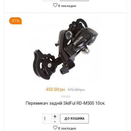
В закладки
-21%
450.00грн.
570.00грн.
Перемикач задній SkilFul RD-M500 10ск.
ДО КОШИКА
В закладки