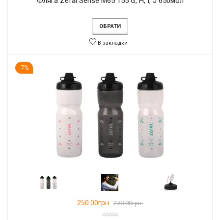
Фляга Zefal Sense M65 155 G, H, I, J 650мол
ОБРАТИ
В закладки
-7%
250.00грн.
270.00грн.