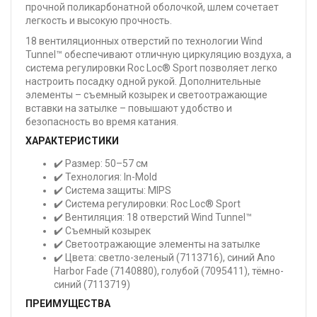
прочной поликарбонатной оболочкой, шлем сочетает
легкость и высокую прочность.
18 вентиляционных отверстий по технологии Wind
Tunnel™ обеспечивают отличную циркуляцию воздуха, а
система регулировки Roc Loc® Sport позволяет легко
настроить посадку одной рукой. Дополнительные
элементы – съемный козырек и светоотражающие
вставки на затылке – повышают удобство и
безопасность во время катания.
ХАРАКТЕРИСТИКИ
✔️ Размер: 50–57 см
✔️ Технология: In-Mold
✔️ Система защиты: MIPS
✔️ Система регулировки: Roc Loc® Sport
✔️ Вентиляция: 18 отверстий Wind Tunnel™
✔️ Съемный козырек
✔️ Светоотражающие элементы на затылке
✔️ Цвета: светло-зеленый (7113716), синий Ano
Harbor Fade (7140880), голубой (7095411), тёмно-
синий (7113719)
ПРЕИМУЩЕСТВА