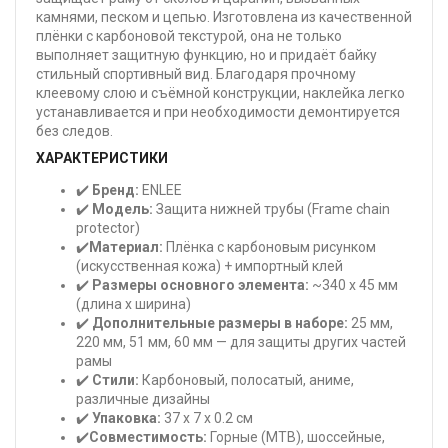
камнями, песком и цепью. Изготовлена из качественной
плёнки с карбоновой текстурой, она не только
выполняет защитную функцию, но и придаёт байку
стильный спортивный вид. Благодаря прочному
клеевому слою и съёмной конструкции, наклейка легко
устанавливается и при необходимости демонтируется
без следов.
ХАРАКТЕРИСТИКИ
✔️
Бренд:
ENLEE
✔️
Модель:
Защита нижней трубы (Frame chain
protector)
✔️
Материал:
Плёнка с карбоновым рисунком
(искусственная кожа) + импортный клей
✔️
Размеры основного элемента:
~340 x 45 мм
(длина х ширина)
✔️
Дополнительные размеры в наборе:
25 мм,
220 мм, 51 мм, 60 мм — для защиты других частей
рамы
✔️
Стили:
Карбоновый, полосатый, аниме,
различные дизайны
✔️
Упаковка:
37 x 7 x 0.2 см
✔️
Совместимость:
Горные (MTB), шоссейные,