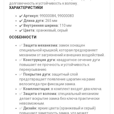
долговечность и устойчивость к взлому.
ХАРАКТЕРИСТИКИ
✔️
Артикул:
99000084, 99000083
✔️
Длина дуги:
265 мм
✔️
Внутренняя ширина:
110 мм
✔️
Цвета:
оранжевый, серый
ОСОБЕННОСТИ
✅
Защита механизма:
замок оснащен
специальной крышкой, которая предохраняет
механизм от загрязнений и внешних воздействий.
✅
Конструкция дуги:
квадратное сечение дуги
повышает ее прочность и устойчивость к
перекусыванию.
✅
Покрытие дуги:
защитный слой
предотвращает появление царапин на раме
велосипеда при фиксации замка.
✅
Комплектация:
в комплект входят два ключа.
✅
Защита от взлома:
специальный механизм
делает вскрытие замка без ключа практически
невозможным.
✅
Дизайн:
яркие цвета (оранжевый и серый)
повышают заметность замка, что может