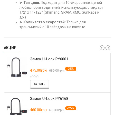
➤
Тип цепи:
Подходит для 10-скоростных цепей
любых производителей, использующих стандарт
1/2" x 11/128" (Shimano, SRAM, KMC, SunRace и
др.)
➤
Количество скоростей:
Только для
трансмиссий с 10 звёздами на кассете
АКЦИИ
Замок U-Lock PY6001
-25%
475.00грн.
630.00грн.
КУПИТЬ
Замок U-Lock PY6168
-25%
460.00грн.
610.00грн.