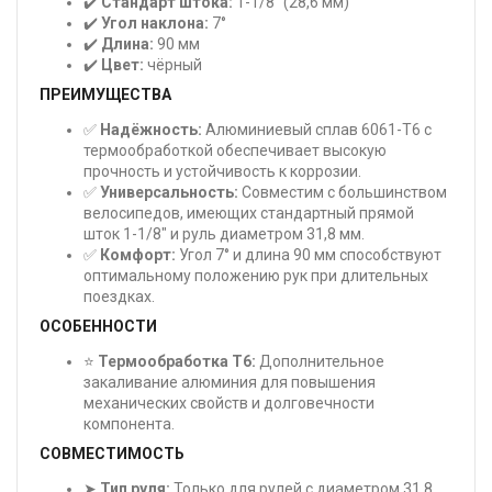
✔️
Стандарт штока:
1-1/8" (28,6 мм)
✔️
Угол наклона:
7°
✔️
Длина:
90 мм
✔️
Цвет:
чёрный
ПРЕИМУЩЕСТВА
✅
Надёжность:
Алюминиевый сплав 6061-T6 с
термообработкой обеспечивает высокую
прочность и устойчивость к коррозии.
✅
Универсальность:
Совместим с большинством
велосипедов, имеющих стандартный прямой
шток 1-1/8" и руль диаметром 31,8 мм.
✅
Комфорт:
Угол 7° и длина 90 мм способствуют
оптимальному положению рук при длительных
поездках.
ОСОБЕННОСТИ
⭐
Термообработка T6:
Дополнительное
закаливание алюминия для повышения
механических свойств и долговечности
компонента.
СОВМЕСТИМОСТЬ
➤
Тип руля:
Только для рулей с диаметром 31,8