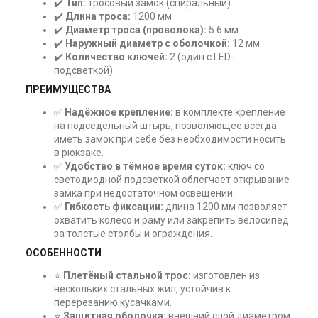
✔️
Тип:
тросовый замок (спиральный)
✔️
Длина троса:
1200 мм
✔️
Диаметр троса (проволока):
5.6 мм
✔️
Наружный диаметр с оболочкой:
12 мм
✔️
Количество ключей:
2 (один с LED-
подсветкой)
ПРЕИМУЩЕСТВА
✅
Надёжное крепление:
в комплекте крепление
на подседельный штырь, позволяющее всегда
иметь замок при себе без необходимости носить
в рюкзаке.
✅
Удобство в тёмное время суток:
ключ со
светодиодной подсветкой облегчает открывание
замка при недостаточном освещении.
✅
Гибкость фиксации:
длина 1200 мм позволяет
охватить колесо и раму или закрепить велосипед
за толстые столбы и ограждения.
ОСОБЕННОСТИ
⭐
Плетёный стальной трос:
изготовлен из
нескольких стальных жил, устойчив к
перерезанию кусачками.
⭐
Защитная оболочка:
внешний слой диаметром