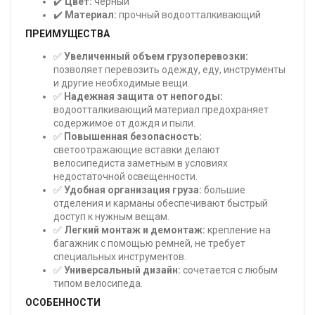
✔️
Цвет:
черный
✔️
Материал:
прочный водоотталкивающий
ПРЕИМУЩЕСТВА
✅
Увеличенный объем грузоперевозки:
позволяет перевозить одежду, еду, инструменты
и другие необходимые вещи.
✅
Надежная защита от непогоды:
водоотталкивающий материал предохраняет
содержимое от дождя и пыли.
✅
Повышенная безопасность:
светоотражающие вставки делают
велосипедиста заметным в условиях
недостаточной освещенности.
✅
Удобная организация груза:
большие
отделения и карманы обеспечивают быстрый
доступ к нужным вещам.
✅
Легкий монтаж и демонтаж:
крепление на
багажник с помощью ремней, не требует
специальных инструментов.
✅
Универсальный дизайн:
сочетается с любым
типом велосипеда.
ОСОБЕННОСТИ