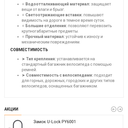
⭐
Водоотталкивающий материал:
защищает
вещи от влаги и брызг.
⭐
Светоотражающие вставки:
повышают
видимость на дороге в темное время суток.
⭐
Большие отделения:
позволяют перевозить
крупногабаритные предметы.
⭐
Прочный материал:
устойчив к износу и
механическим повреждениям.
СОВМЕСТИМОСТЬ
➤
Тип крепления:
устанавливается на
стандартный багажник велосипеда с помощью
ремней.
➤
Совместимость с велосипедами:
подходит
для горных, дорожных, городских и других типов
велосипедов, оснащенных багажником.
АКЦИИ
Замок U-Lock PY6001