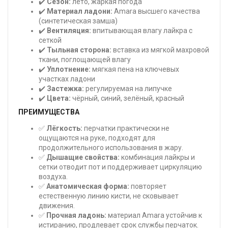
✔️
Сезон:
лето, жаркая погода
✔️
Материал ладони:
Amara высшего качества
(синтетическая замша)
✔️
Вентиляция:
впитывающая влагу лайкра с
сеткой
✔️
Тыльная сторона:
вставка из мягкой махровой
ткани, поглощающей влагу
✔️
Уплотнение:
мягкая пена на ключевых
участках ладони
✔️
Застежка:
регулируемая на липучке
✔️
Цвета:
чёрный, синий, зелёный, красный
ПРЕИМУЩЕСТВА
✅
Лёгкость:
перчатки практически не
ощущаются на руке, подходят для
продолжительного использования в жару.
✅
Дышащие свойства:
комбинация лайкры и
сетки отводит пот и поддерживает циркуляцию
воздуха.
✅
Анатомическая форма:
повторяет
естественную линию кисти, не сковывает
движения.
✅
Прочная ладонь:
материал Amara устойчив к
истиранию, продлевает срок службы перчаток.