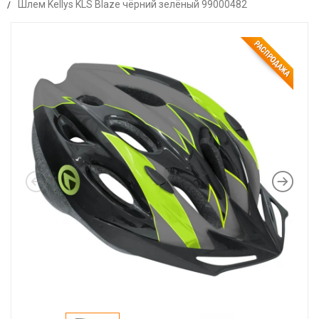
Шлем Kellys KLS Blaze чёрний зелёный 99000482