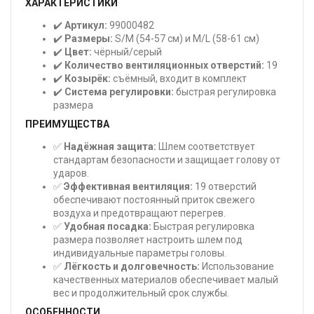
ХАРАКТЕРИСТИКИ
✔️
Артикул:
99000482
✔️
Размеры:
S/M (54-57 см) и M/L (58-61 см)
✔️
Цвет:
чёрный/серый
✔️
Количество вентиляционных отверстий:
19
✔️
Козырёк:
съёмный, входит в комплект
✔️
Система регулировки:
быстрая регулировка
размера
ПРЕИМУЩЕСТВА
✅
Надёжная защита:
Шлем соответствует
стандартам безопасности и защищает голову от
ударов.
✅
Эффективная вентиляция:
19 отверстий
обеспечивают постоянный приток свежего
воздуха и предотвращают перегрев.
✅
Удобная посадка:
Быстрая регулировка
размера позволяет настроить шлем под
индивидуальные параметры головы.
✅
Лёгкость и долговечность:
Использование
качественных материалов обеспечивает малый
вес и продолжительный срок службы.
ОСОБЕННОСТИ