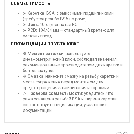
СОВМЕСТИМОСТЬ
➤
Каретка:
BSA, с выносными подшипниками
(требуется резьба BSA на раме).
➤
Цепь:
10-ступенчатая HG.
➤
PCD:
104/64 мм — стандартный крепеж для
системы звезд.
РЕКОМЕНДАЦИИ ПО УСТАНОВКЕ
⚙️
Момент затяжки:
используйте
динамометрический ключ, соблюдая значения,
рекомендованные производителем для каретки и
болтов шатунов.
⚙️
Смазка:
нанесите смазку на резьбу каретки и
места сопряжения перед монтажом для
предотвращения заклинивания и коррозии.
⚠️
Проверка совместимости:
убедитесь, что
рама оснащена резьбой BSA и ширина каретки
соответствует спецификации, указанной в
документации.