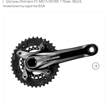
Шатуны Shimano FC-M615 DEORE 175мм, 38x24,
+компоненты каретки BSA