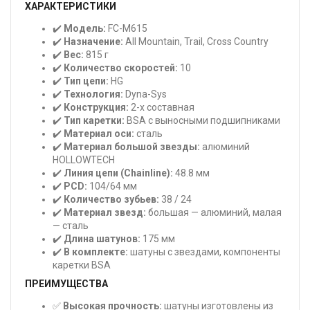
ХАРАКТЕРИСТИКИ
✔️
Модель:
FC-M615
✔️
Назначение:
All Mountain, Trail, Cross Country
✔️
Вес:
815 г
✔️
Количество скоростей:
10
✔️
Тип цепи:
HG
✔️
Технология:
Dyna-Sys
✔️
Конструкция:
2-х составная
✔️
Тип каретки:
BSA с выносными подшипниками
✔️
Материал оси:
сталь
✔️
Материал большой звезды:
алюминий
HOLLOWTECH
✔️
Линия цепи (Chainline):
48.8 мм
✔️
PCD:
104/64 мм
✔️
Количество зубьев:
38 / 24
✔️
Материал звезд:
большая — алюминий, малая
— сталь
✔️
Длина шатунов:
175 мм
✔️
В комплекте:
шатуны с звездами, компоненты
каретки BSA
ПРЕИМУЩЕСТВА
✅
Высокая прочность:
шатуны изготовлены из