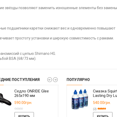
е звёзды позволяют заменить изношенные элементы без замены
сные подшипники каретки снижают вес и одновременно повышают
ечивает простоту установки и широкую совместимость с рамами.
рансмиссий с цепью Shimano HG.
ьбой BSA (68/73 мм).
ЕДНИЕ ПОСТУПЛЕНИЯ
ПОПУЛЯРНО
Кассета Shimano CS-
Седло ONRIDE Glee
Велокомпьютер
Кассета Sunshine-SZ
Седло ONRIDE Spo
Смазка Squir
HG400 9-ск 11-36T
265x190 мм
CooSpo BC107 GPS
CS-HR 11-46t 11 ск.
265x160 мм с
Lasting Dry L
ANT+
паук
отверстием
980.00грн.
590.00грн.
880.00грн.
1350.00грн.
590.00грн.
540.00грн.
1250.00грн.
1590.00грн.
-22%
-15%
(1)
(2)
КУПИТЬ
Нет в наличии
КУПИТЬ
КУПИТЬ