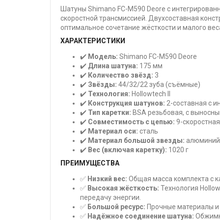
Шатуны Shimano FC-M590 Deore с интегрированно
скоростной трансмиссией. Двухсоставная конс
оптимальное сочетание жёсткости и малого вес
ХАРАКТЕРИСТИКИ
✔️
Модель:
Shimano FC-M590 Deore
✔️
Длина шатуна:
175 мм
✔️
Количество звёзд:
3
✔️
Звёзды:
44/32/22 зуба (съёмные)
✔️
Технология:
Hollowtech II
✔️
Конструкция шатунов:
2-составная с и
✔️
Тип каретки:
BSA резьбовая, с выносн
✔️
Совместимость с цепью:
9-скоростная
✔️
Материал оси:
сталь
✔️
Материал большой звезды:
алюминий
✔️
Вес (включая каретку):
1020 г
ПРЕИМУЩЕСТВА
✅
Низкий вес:
Общая масса комплекта с ка
✅
Высокая жёсткость:
Технология Hollow
передачу энергии.
✅
Большой ресурс:
Прочные материалы и 
✅
Надёжное соединение шатуна:
Обжимн