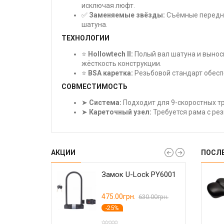
исключая люфт.
✅
Заменяемые звёзды:
Съёмные передни
шатуна.
ТЕХНОЛОГИИ
⭐
Hollowtech II:
Полый вал шатуна и выно
жёсткость конструкции.
⭐
BSA каретка:
Резьбовой стандарт обесп
СОВМЕСТИМОСТЬ
➤
Система:
Подходит для 9-скоростных т
➤
Кареточный узел:
Требуется рама с рез
АКЦИИ
ПОСЛ
RIDE Сlamp
да Wuzei narrow
Замок U-Lock PY6001
Герметик Weldtite
Тормоз дисковый
 U-lock
 для GRX 110 BCD
Tubeless Sealant с
Shimano BR-MT200
8 зубов
Rubber Shred
гидравлический
.
00грн.
475.00грн.
145.00грн.
2300.00грн.
570.00грн.
630.00грн.
Перед+зад
-25%
ПИТЬ
КУПИТЬ
Нет в наличии