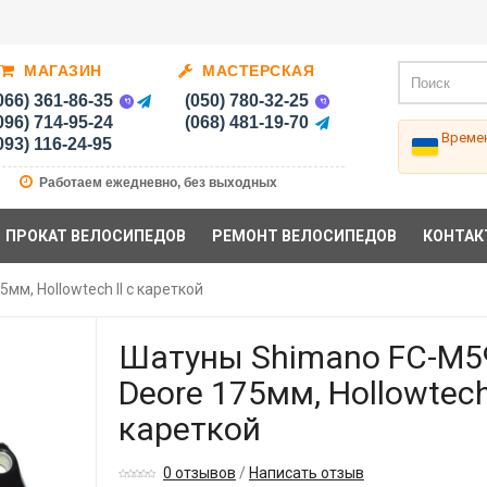
МАГАЗИН
МАСТЕРСКАЯ
066) 361-86-35
(050) 780-32-25
096) 714-95-24
(068) 481-19-70
Времен
093) 116-24-95
Работаем ежедневно, без выходных
ПРОКАТ ВЕЛОСИПЕДОВ
РЕМОНТ ВЕЛОСИПЕДОВ
КОНТАК
м, Hollowtech II с кареткой
Шатуны Shimano FC-M5
Deore 175мм, Hollowtech 
кареткой
0 отзывов
/
Написать отзыв