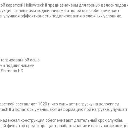
й кареткой Hollowtech II предназначены для горных велосипедов с
трукция с внешними подшипниками и полой осью обеспечивает
а, улучшая эффективность педалирования в сложных условиях.
нтегрированной осью
ыми подшипниками
 Shimano HG
реткой составляет 1020 г, что снижает нагрузку на велосипед.
tech II и полая ось уменьшают деформацию при нагрузке, улучшая
надёжная конструкция обеспечивают длительный срок службы.
ой фиксатор предотвращает разбалтывание и слизывание шлице