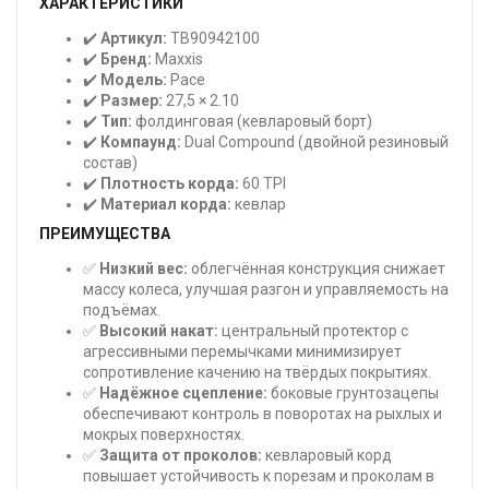
ХАРАКТЕРИСТИКИ
✔️
Артикул:
TB90942100
✔️
Бренд:
Maxxis
✔️
Модель:
Pace
✔️
Размер:
27,5 × 2.10
✔️
Тип:
фолдинговая (кевларовый борт)
✔️
Компаунд:
Dual Compound (двойной резиновый
состав)
✔️
Плотность корда:
60 TPI
✔️
Материал корда:
кевлар
ПРЕИМУЩЕСТВА
✅
Низкий вес:
облегчённая конструкция снижает
массу колеса, улучшая разгон и управляемость на
подъёмах.
✅
Высокий накат:
центральный протектор с
агрессивными перемычками минимизирует
сопротивление качению на твёрдых покрытиях.
✅
Надёжное сцепление:
боковые грунтозацепы
обеспечивают контроль в поворотах на рыхлых и
мокрых поверхностях.
✅
Защита от проколов:
кевларовый корд
повышает устойчивость к порезам и проколам в