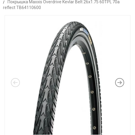
Покрышка Maxxis Overdrive Kevlar Belt 26x1.75 60TPI, 70a
reflect TB64110600