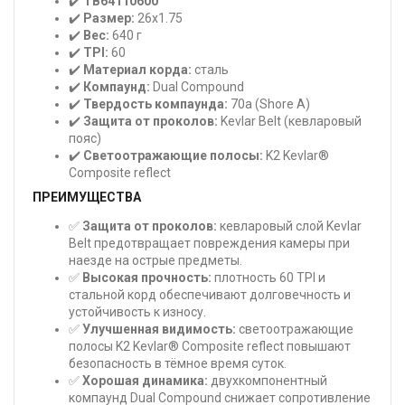
✔️
TB64110600
✔️
Размер:
26x1.75
✔️
Вес:
640 г
✔️
TPI:
60
✔️
Материал корда:
сталь
✔️
Компаунд:
Dual Compound
✔️
Твердость компаунда:
70a (Shore A)
✔️
Защита от проколов:
Kevlar Belt (кевларовый
пояс)
✔️
Светоотражающие полосы:
K2 Kevlar®
Composite reflect
ПРЕИМУЩЕСТВА
✅
Защита от проколов:
кевларовый слой Kevlar
Belt предотвращает повреждения камеры при
наезде на острые предметы.
✅
Высокая прочность:
плотность 60 TPI и
стальной корд обеспечивают долговечность и
устойчивость к износу.
✅
Улучшенная видимость:
светоотражающие
полосы K2 Kevlar® Composite reflect повышают
безопасность в тёмное время суток.
✅
Хорошая динамика:
двухкомпонентный
компаунд Dual Compound снижает сопротивление