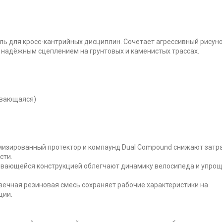
ль для кросс-кантрийных дисциплин. Сочетает агрессивный рисун
 надёжным сцеплением на грунтовых и каменистых трассах.
ывающаяся)
изированный протектор и компаунд Dual Compound снижают затр
сти.
дывающейся конструкцией облегчают динамику велосипеда и упро
ечная резиновая смесь сохраняет рабочие характеристики на
ции.