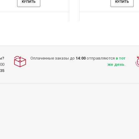
-13%
-13%
КУПИТЬ
КУПИТЬ
КУПИТЬ
КУПИТЬ
КУПИТЬ
КУПИТЬ
ы?
Оплаченные заказы до
14:00
отправляются
в тот
:00
же день
.
-35