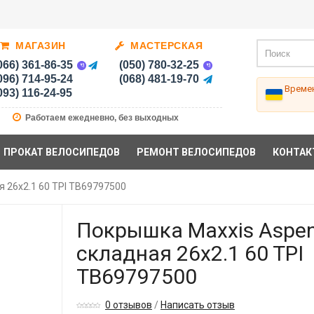
МАГАЗИН
МАСТЕРСКАЯ
066) 361-86-35
(050) 780-32-25
096) 714-95-24
(068) 481-19-70
Времен
093) 116-24-95
Работаем ежедневно, без выходных
ПРОКАТ ВЕЛОСИПЕДОВ
РЕМОНТ ВЕЛОСИПЕДОВ
КОНТАК
 26x2.1 60 TPI TB69797500
Покрышка Maxxis Aspe
складная 26x2.1 60 TPI
TB69797500
0 отзывов
/
Написать отзыв