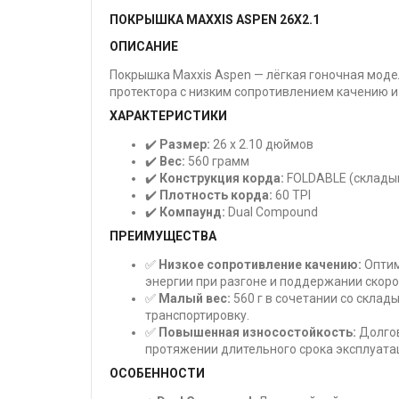
ПОКРЫШКА MAXXIS ASPEN 26X2.1
ОПИСАНИЕ
Покрышка Maxxis Aspen — лёгкая гоночная моде
протектора с низким сопротивлением качению и
ХАРАКТЕРИСТИКИ
✔️
Размер:
26 x 2.10 дюймов
✔️
Вес:
560 грамм
✔️
Конструкция корда:
FOLDABLE (склад
✔️
Плотность корда:
60 TPI
✔️
Компаунд:
Dual Compound
ПРЕИМУЩЕСТВА
✅
Низкое сопротивление качению:
Оптим
энергии при разгоне и поддержании скоро
✅
Малый вес:
560 г в сочетании со скла
транспортировку.
✅
Повышенная износостойкость:
Долгов
протяжении длительного срока эксплуата
ОСОБЕННОСТИ