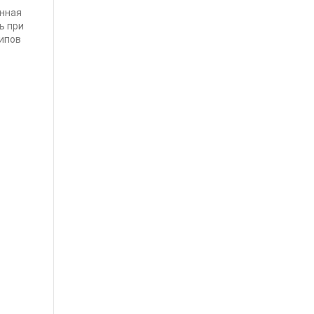
анная
ь при
типов