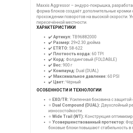
Maxxis Aggressor – эндуро-покрышка, разработ
форма блоков создаёт дополнительные кромки 
прохождении поворотов на высокой скорости. 
пересечённой местности.
ХАРАКТЕРИСТИКИ
✔️
Артикул:
TB96882000
✔️
Размер:
29×2.30 дюйма
✔️
ETRTO:
58-622
✔️
Плотность корда:
60 TPI
✔️
Корд:
Фолдинговый (FOLDABLE)
✔️
Вес:
900 г
✔️
Компаунд:
Dual (DUAL)
✔️
Максимальное давление:
60 PSI
✔️
Цвет:
Чёрный
ОСОБЕННОСТИ И ТЕХНОЛОГИИ
⭐
EXO/TR:
Усиленная боковина с защитой 
⭐
Dual Compound (DUAL):
Двухслойный ре
износостойкости.
⭐
Wide Trail (WT):
Конструкция оптимизиро
⭐
Усовершенствованный протектор:
Фор
боковые блоки повышают стабильность в 