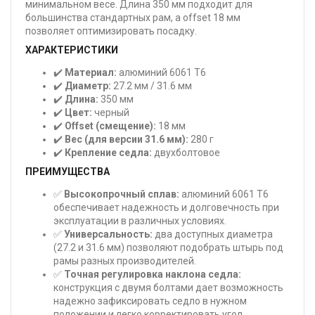
минимальном весе. Длина 350 мм подходит для
большинства стандартных рам, а offset 18 мм
позволяет оптимизировать посадку.
ХАРАКТЕРИСТИКИ
✔️
Материал:
алюминий 6061 T6
✔️
Диаметр:
27.2 мм / 31.6 мм
✔️
Длина:
350 мм
✔️
Цвет:
черный
✔️
Offset (смещение):
18 мм
✔️
Вес (для версии 31.6 мм):
280 г
✔️
Крепление седла:
двухболтовое
ПРЕИМУЩЕСТВА
✅
Высокопрочный сплав:
алюминий 6061 T6
обеспечивает надежность и долговечность при
эксплуатации в различных условиях.
✅
Универсальность:
два доступных диаметра
(27.2 и 31.6 мм) позволяют подобрать штырь под
рамы разных производителей.
✅
Точная регулировка наклона седла:
конструкция с двумя болтами дает возможность
надежно зафиксировать седло в нужном
положении и легко корректировать угол.