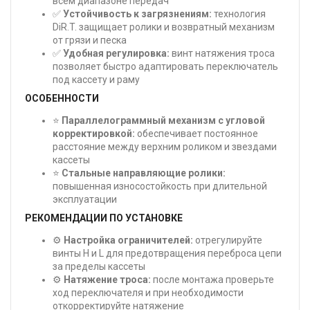
всем диапазоне передач
✅
Устойчивость к загрязнениям:
технология
DiR.T. защищает ролики и возвратный механизм
от грязи и песка
✅
Удобная регулировка:
винт натяжения троса
позволяет быстро адаптировать переключатель
под кассету и раму
ОСОБЕННОСТИ
⭐
Параллелограммный механизм с угловой
корректировкой:
обеспечивает постоянное
расстояние между верхним роликом и звездами
кассеты
⭐
Стальные направляющие ролики:
повышенная износостойкость при длительной
эксплуатации
РЕКОМЕНДАЦИИ ПО УСТАНОВКЕ
⚙️
Настройка ограничителей:
отрегулируйте
винты H и L для предотвращения переброса цепи
за пределы кассеты
⚙️
Натяжение троса:
после монтажа проверьте
ход переключателя и при необходимости
откорректируйте натяжение