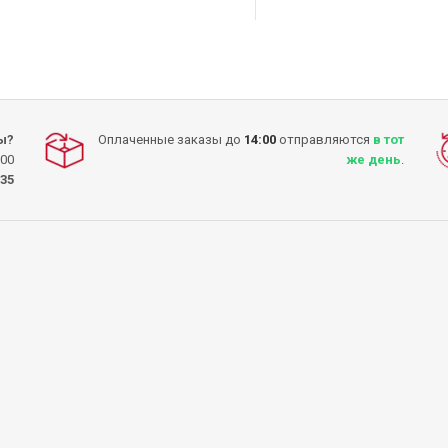
КУПИТЬ
КУПИТЬ
ы?
Оплаченные заказы до
14:00
отправляются
в тот
:00
же день
.
-35