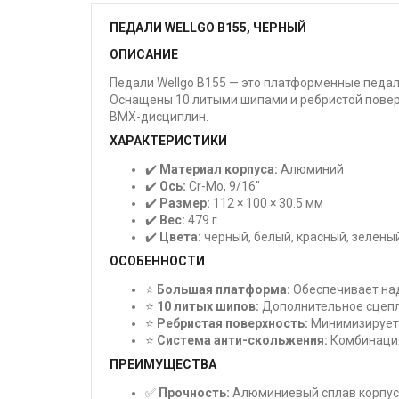
ПЕДАЛИ WELLGO B155, ЧЕРНЫЙ
ОПИСАНИЕ
Педали Wellgo B155 — это платформенные педа
Оснащены 10 литыми шипами и ребристой повер
BMX-дисциплин.
ХАРАКТЕРИСТИКИ
✔️
Материал корпуса:
Алюминий
✔️
Ось:
Cr-Mo, 9/16"
✔️
Размер:
112 × 100 × 30.5 мм
✔️
Вес:
479 г
✔️
Цвета:
чёрный, белый, красный, зелёны
ОСОБЕННОСТИ
⭐
Большая платформа:
Обеспечивает над
⭐
10 литых шипов:
Дополнительное сцепл
⭐
Ребристая поверхность:
Минимизирует 
⭐
Система анти-скольжения:
Комбинация
ПРЕИМУЩЕСТВА
✅
Прочность:
Алюминиевый сплав корпуса