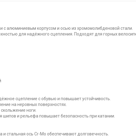
ли с алюминиевым корпусом и осью из хромомолибденовой стали.
хностью для надёжного сцепления. Подходят для горных велосип
й
ёжное сцепление с обувью и повышает устойчивость.
ение на неровных поверхностях.
скольжение ноги.
 шипов и рельефа повышает безопасность при катании.
 и стальная ось Cr-Mo обеспечивают долговечность.