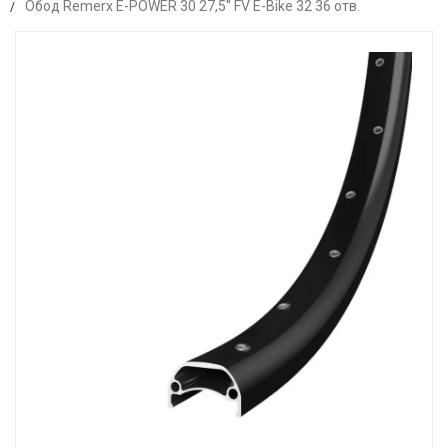
Обод Remerx E-POWER 30 27,5'' FV E-Bike 32 36 отв.