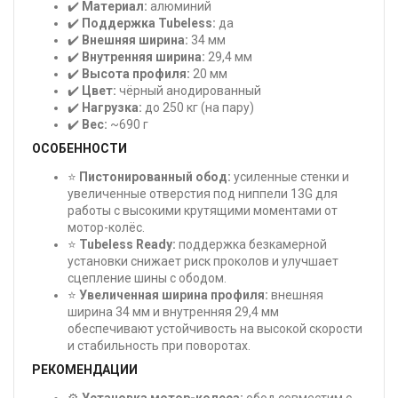
✔️
Материал:
алюминий
✔️
Поддержка Tubeless:
да
✔️
Внешняя ширина:
34 мм
✔️
Внутренняя ширина:
29,4 мм
✔️
Высота профиля:
20 мм
✔️
Цвет:
чёрный анодированный
✔️
Нагрузка:
до 250 кг (на пару)
✔️
Вес:
~690 г
ОСОБЕННОСТИ
⭐
Пистонированный обод:
усиленные стенки и
увеличенные отверстия под ниппели 13G для
работы с высокими крутящими моментами от
мотор-колёс.
⭐
Tubeless Ready:
поддержка безкамерной
установки снижает риск проколов и улучшает
сцепление шины с ободом.
⭐
Увеличенная ширина профиля:
внешняя
ширина 34 мм и внутренняя 29,4 мм
обеспечивают устойчивость на высокой скорости
и стабильность при поворотах.
РЕКОМЕНДАЦИИ
⚙️
Установка мотор-колеса:
обод совместим с