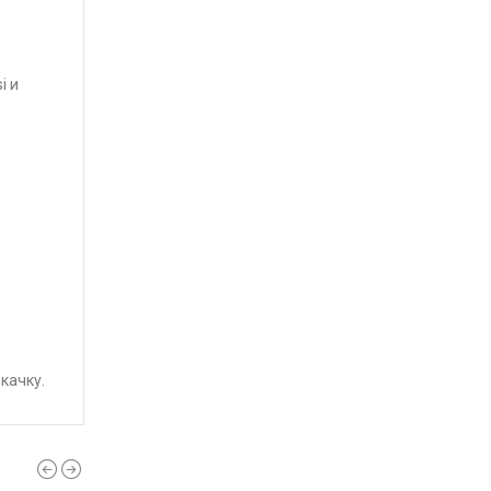
i и
качку.